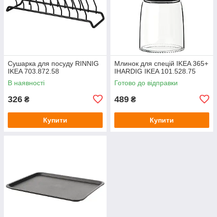
Сушарка для посуду RINNIG
Млинок для спецій IKEA 365+
IKEA 703.872.58
IHARDIG IKEA 101.528.75
В наявності
Готово до відправки
326
489
₴
₴
Купити
Купити