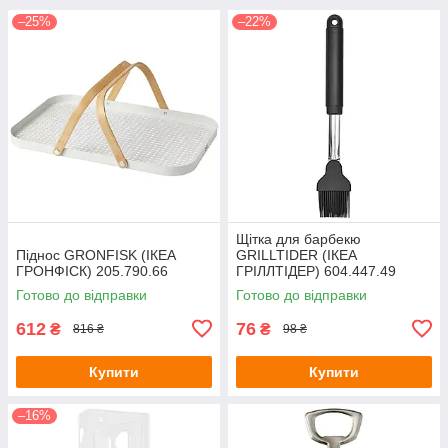
–25%
–22%
Щітка для барбекю
Піднос GRONFISK (ІКЕА
GRILLTIDER (ІКЕА
ГРОНФІСК) 205.790.66
ГРІЛЛТІДЕР) 604.447.49
Готово до відправки
Готово до відправки
612
76
₴
₴
816 ₴
98 ₴
Купити
Купити
–16%