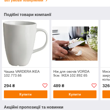
Всі умови повернення
Подібні товари компанії
Чашка VARDERA IKEA
Ніж для овочів VORDA
Миск
102.773.66
9см. IKEA 102.892.65
закр
коль
IKEA
294
489
326
₴
₴
Купити
Купити
Акційні пропозиції та новинки