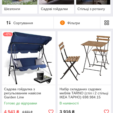
Шезлонги
Садові гойдалки
Стільці з ротангу
Сортування
0
Фільтри
–6%
Садова гойдалка з
Набір складаних садових
регульованим навісом
меблів TARNO (стіл і 2 стільці
Garden Line
ІКЕА ТАРНО) 698.984.15
Готово до відправки
В наявності
4 541
3 916
₴
₴
4 831 ₴