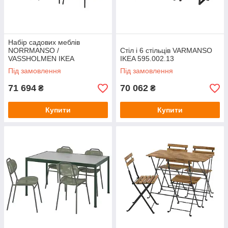
Набір садових меблів
NORRMANSO /
Стіл і 6 стільців VARMANSO
VASSHOLMEN IKEA
IKEA 595.002.13
094.352.15
Під замовлення
Під замовлення
71 694
70 062
₴
₴
Купити
Купити