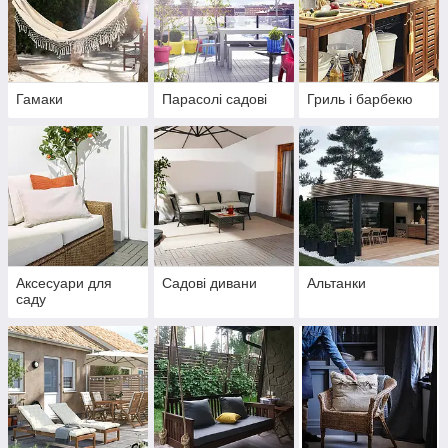
Гамаки
Парасолі садові
Гриль і барбекю
Аксесуари для
Садові дивани
Альтанки
саду