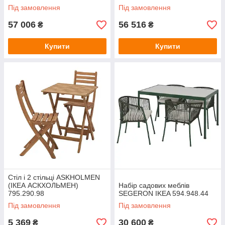
Під замовлення
Під замовлення
57 006
56 516
₴
₴
Купити
Купити
Стіл і 2 стільці ASKHOLMEN
(ІКЕА АСКХОЛЬМЕН)
Набір садових меблів
795.290.98
SEGERON IKEA 594.948.44
Під замовлення
Під замовлення
5 369
30 600
₴
₴