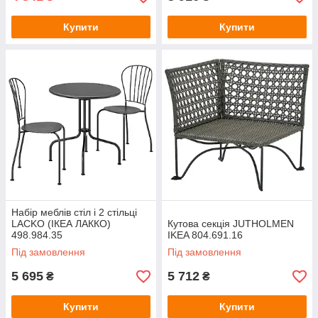
Купити
Купити
Набір меблів стіл і 2 стільці
LACKO (ІКЕА ЛАККО)
Кутова секція JUTHOLMEN
498.984.35
IKEA 804.691.16
Під замовлення
Під замовлення
5 695
5 712
₴
₴
Купити
Купити