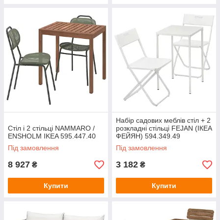
Набір садових меблів стіл + 2
Стіл і 2 стільці NAMMARO /
розкладні стільці FEJAN (ІКЕА
ENSHOLM IKEA 595.447.40
ФЕЙЯН) 594.349.49
Під замовлення
Під замовлення
8 927
3 182
₴
₴
Купити
Купити