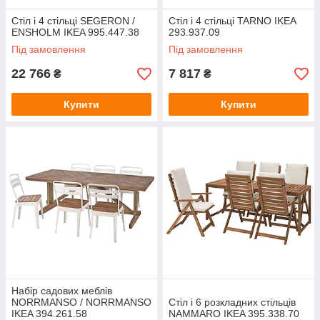
Стіл і 4 стільці SEGERON /
Стіл і 4 стільці TARNO IKEA
ENSHOLM IKEA 995.447.38
293.937.09
Під замовлення
Під замовлення
22 766
7 817
₴
₴
Купити
Купити
Набір садових меблів
NORRMANSO / NORRMANSO
Стіл і 6 розкладних стільців
IKEA 394.261.58
NAMMARO IKEA 395.338.70