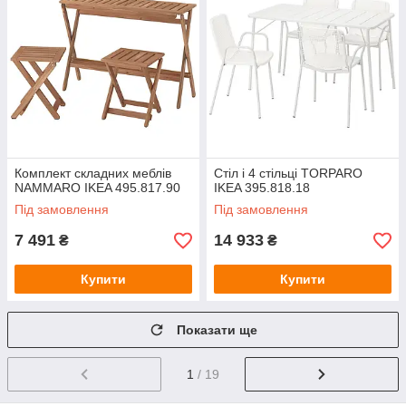
Комплект складних меблів
Стіл і 4 стільці TORPARO
NAMMARO IKEA 495.817.90
IKEA 395.818.18
Під замовлення
Під замовлення
7 491
14 933
₴
₴
Купити
Купити
Показати ще
1
/ 19