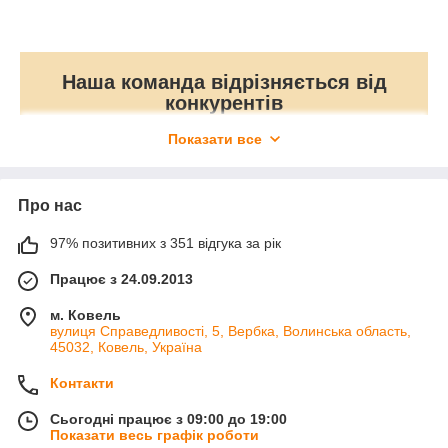
Наша команда відрізняється від
конкурентів
Показати все
Ми ― офіційний
Доставка по всій
дилер.
Україні.
Про нас
Безкоштовне
Офіційна гарантія
97% позитивних з 351 відгука за рік
сервісне
12 місяців.
обслуговування.
Працює з 24.09.2013
м. Ковель
Прийнятні ціни за
Широкий вибір і
вулиця Справедливості, 5, Вербка, Волинська область,
рахунок малих
оновлення
45032, Ковель, Україна
витрат.
асортименту.
Контакти
Потрібні не просто меблі, а
Сьогодні працює з 09:00 до 19:00
Показати весь графік роботи
креативне рішення?