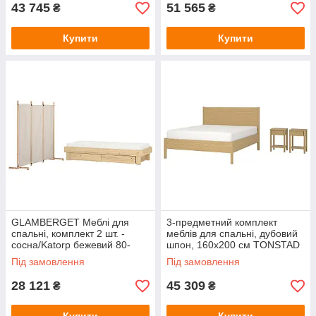
43 745
51 565
₴
₴
Купити
Купити
GLAMBERGET Меблі для
3-предметний комплект
спальні, комплект 2 шт. -
меблів для спальні, дубовий
сосна/Katorp бежевий 80-
шпон, 160x200 см TONSTAD
160х200 см IKEA 995.763.57
IKEA 896.067.55
Під замовлення
Під замовлення
28 121
45 309
₴
₴