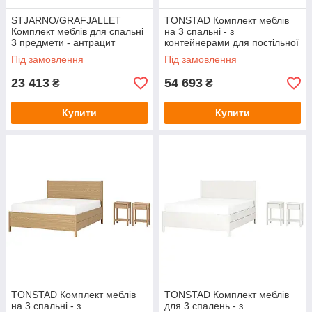
STJARNO/GRAFJALLET
TONSTAD Комплект меблів
Комплект меблів для спальні
на 3 спальні - з
3 предмети - антрацит
контейнерами для постільної
140х200 см IKEA 595.776.36
білизни/дубовий шпон
Під замовлення
Під замовлення
160х200 см IKEA 695.775.46
23 413
54 693
₴
₴
Купити
Купити
TONSTAD Комплект меблів
TONSTAD Комплект меблів
на 3 спальні - з
для 3 спалень - з