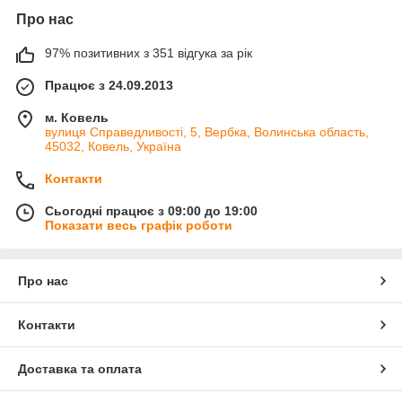
дилер.
Україні.
Про нас
Безкоштовне
Офіційна гарантія
97% позитивних з 351 відгука за рік
сервісне
12 місяців.
обслуговування.
Працює з 24.09.2013
м. Ковель
Прийнятні ціни за
Широкий вибір і
вулиця Справедливості, 5, Вербка, Волинська область,
рахунок малих
оновлення
45032, Ковель, Україна
витрат.
асортименту.
Контакти
Потрібні не просто меблі, а
Сьогодні працює з 09:00 до 19:00
Показати весь графік роботи
комфортний відпочинок?
Створіть унікальний стиль вашої спальні!
Про нас
Вибравши меблі з нашого каталогу ваша спальня
перетвориться в ідеальне місце для відпочинку.
Контакти
Наші консультанти допоможуть вам підібрати
моделі які підійдуть саме вам. Завдяки яким ваш
Доставка та оплата
дім буде наповнений кофортом і затишком.