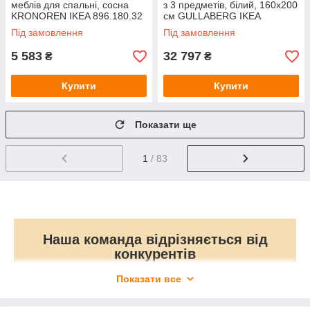
меблів для спальні, сосна
з 3 предметів, білий, 160x200
KRONOREN IKEA 896.180.32
см GULLABERG IKEA
996.148.92
Під замовлення
Під замовлення
5 583
32 797
₴
₴
Купити
Купити
Показати ще
1
/ 83
Наша команда відрізняється від
конкурентів
Показати все
Ми ― офіційний
Доставка по всій