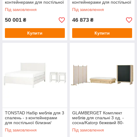
контейнерами для постільної
контейнерами для постільної
білизни/дубовий шпон
білизни/кремовий 160х200 см
Під замовлення
Під замовлення
140х200 см IKEA 395.775.57
IKEA 995.775.83
50 001
46 873
₴
₴
Купити
Купити
TONSTAD Набір меблів для 3
GLAMBERGET Комплект
спалень - з контейнерами
меблів для спальні 3 од. -
для постільної білизни/
сосна/Katorp бежевий 80-
кремовий 140х200 см IKEA
160x200 см IKEA 595.763.16
Під замовлення
Під замовлення
495.775.85