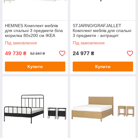
HEMNES Комплект меблів
STJARNO/GRAFJALLET
для спальні 3 предмети біла
Комплект меблів для спальні
морилка 80х200 см IKEA
3 предмети - антрацит
294.834.27
160х200 см IKEA 995.776.39
Під замовлення
Під замовлення
49 730
24 977
₴
₴
52 347 ₴
Купити
Купити