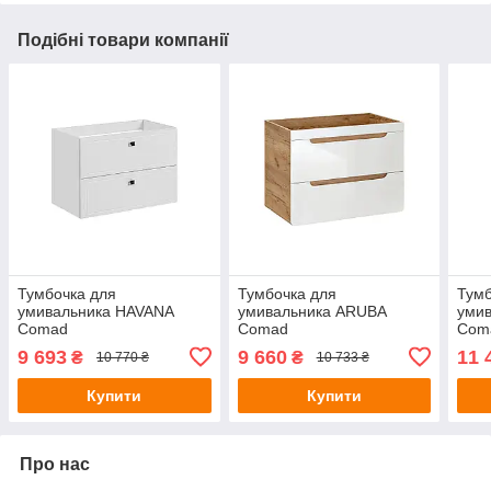
Подібні товари компанії
Тумбочка для
Тумбочка для
Тумб
умивальника HAVANA
умивальника ARUBA
уми
Comad
Comad
Com
9 693
9 660
11 
₴
₴
10 770 ₴
10 733 ₴
Купити
Купити
Про нас