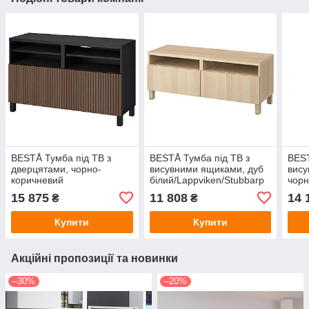
BESTÅ Тумба під ТВ з
BESTÅ Тумба під ТВ з
BEST
дверцятами, чорно-
висувними ящиками, дуб
вису
коричневий
білий/Lappviken/Stubbarp
чорн
Björköviken/Stubbarp/шпон
білий дуб, 120x42x48 см
Björ
15 875
11 808
14 
₴
₴
дуба коричневого морилу,
IKEA 991.883.43
дуб
120x42x74 см IKEA
кори
Купити
Купити
294.204.92
IKE
Акційні пропозиції та новинки
–30%
–20%