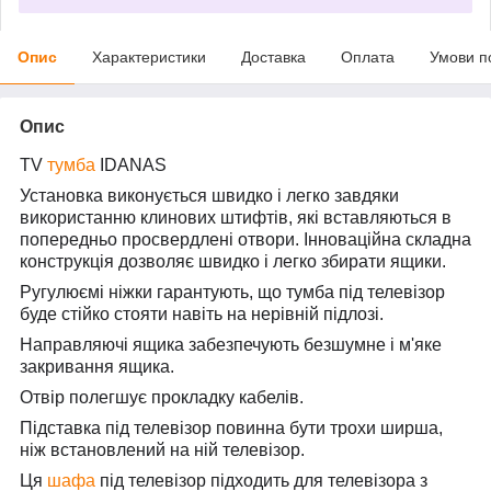
Опис
Характеристики
Доставка
Оплата
Умови п
Опис
TV
тумба
IDANAS
Установка виконується швидко і легко завдяки
використанню клинових штифтів, які вставляються в
попередньо просвердлені отвори. Інноваційна складна
конструкція дозволяє швидко і легко збирати ящики.
Ругулюємі ніжки гарантують, що тумба під телевізор
буде стійко стояти навіть на нерівній підлозі.
Направляючі ящика забезпечують безшумне і м'яке
закривання ящика.
Отвір полегшує прокладку кабелів.
Підставка під телевізор повинна бути трохи ширша,
ніж встановлений на ній телевізор.
Ця
шафа
під телевізор підходить для телевізора з