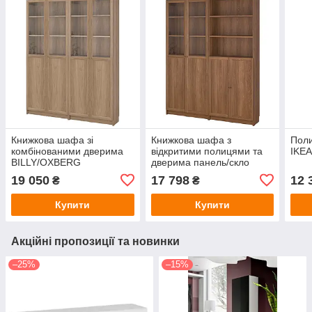
Книжкова шафа зі
Книжкова шафа з
Пол
комбінованими дверима
відкритими полицями та
IKEA
BILLY/OXBERG
дверима панель/скло
160x30x202 см IKEA
BILLY/OXBERG
19 050
17 798
12 
₴
₴
495.818.13
160x30x202 см IKEA
195.818.62
Купити
Купити
Акційні пропозиції та новинки
–25%
–15%