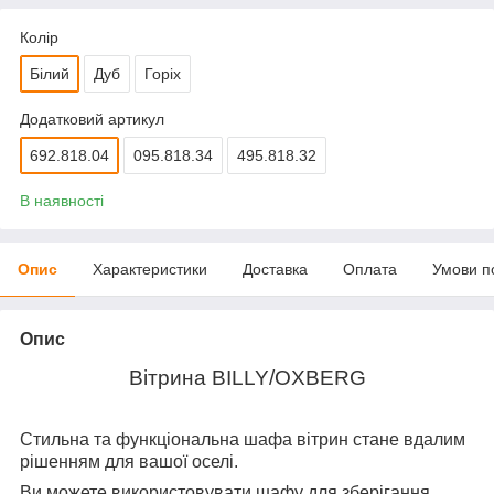
Колір
Білий
Дуб
Горіх
Додатковий артикул
692.818.04
095.818.34
495.818.32
В наявності
Опис
Характеристики
Доставка
Оплата
Умови п
Опис
Вітрина BILLY/OXBERG
Стильна та функціональна шафа вітрин стане вдалим
рішенням для вашої оселі.
Ви можете використовувати шафу для зберігання