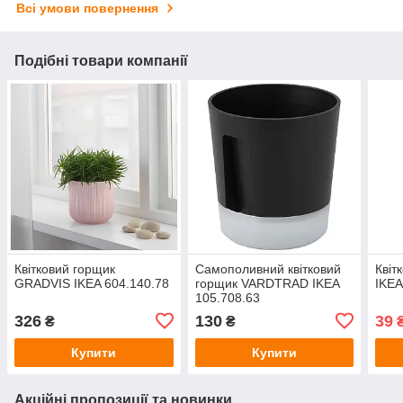
Всі умови повернення
Подібні товари компанії
Квітковий горщик
Самополивний квітковий
Квіт
GRADVIS IKEA 604.140.78
горщик VARDTRAD IKEA
IKEA
105.708.63
326
130
39
₴
₴
Купити
Купити
Акційні пропозиції та новинки