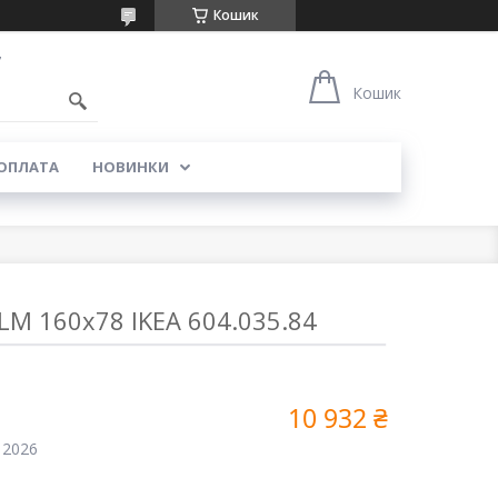
Кошик
7
Кошик
 ОПЛАТА
НОВИНКИ
M 160х78 IKEA 604.035.84
10 932 ₴
 2026