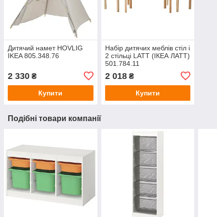
Дитячий намет HOVLIG
Набір дитячих меблів стіл і
IKEA 805.348.76
2 стільці LATT (ІКЕА ЛАТТ)
501.784.11
2 330
2 018
₴
₴
Купити
Купити
Подібні товари компанії