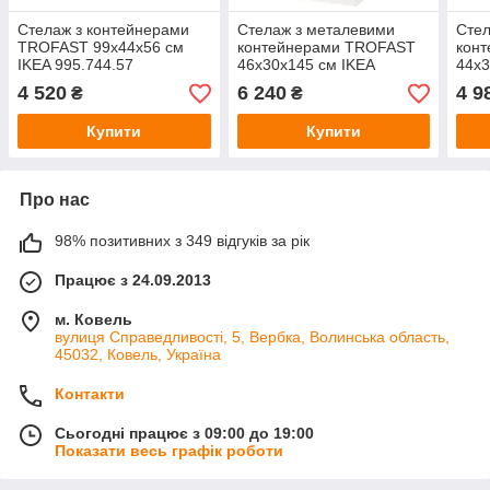
Стелаж з контейнерами
Стелаж з металевими
Стел
TROFAST 99x44x56 см
контейнерами TROFAST
кон
IKEA 995.744.57
46x30x145 см IKEA
44x3
294.787.32
494.
4 520
6 240
4 9
₴
₴
Купити
Купити
Про нас
98% позитивних з 349 відгуків за рік
Працює з 24.09.2013
м. Ковель
вулиця Справедливості, 5, Вербка, Волинська область,
45032, Ковель, Україна
Контакти
Сьогодні працює з 09:00 до 19:00
Показати весь графік роботи