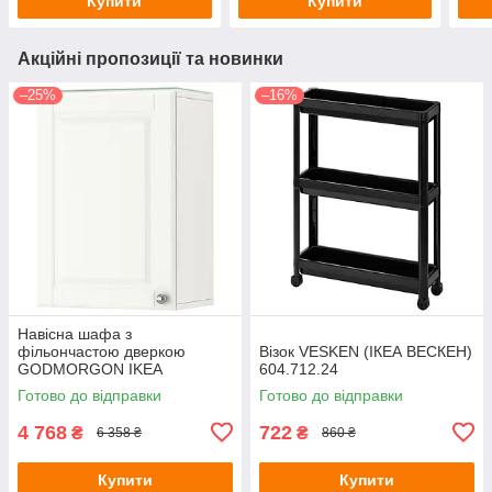
Купити
Купити
Акційні пропозиції та новинки
–25%
–16%
Навісна шафа з
фільончастою дверкою
Візок VESKEN (ІКЕА ВЕСКЕН)
GODMORGON IKEA
604.712.24
803.890.92
Готово до відправки
Готово до відправки
4 768
722
₴
₴
6 358 ₴
860 ₴
Купити
Купити