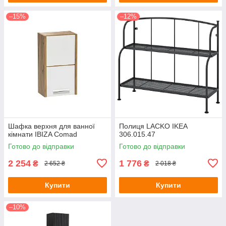
–15%
–12%
Шафка верхня для ванної
Полиця LACKO IKEA
кімнати IBIZA Comad
306.015.47
Готово до відправки
Готово до відправки
2 254
1 776
₴
₴
2 652 ₴
2 018 ₴
Купити
Купити
–10%