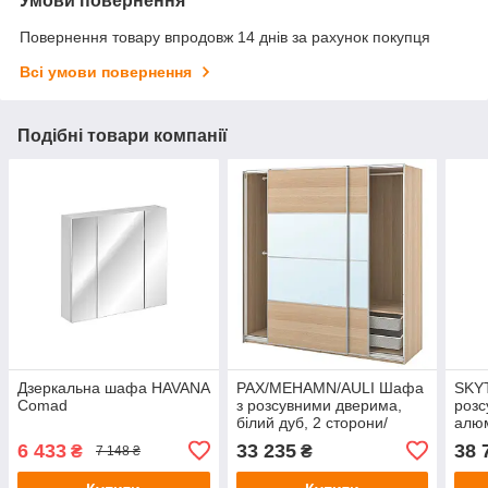
Умови повернення
Повернення товару впродовж 14 днів за рахунок покупця
Всі умови повернення
Подібні товари компанії
Дзеркальна шафа HAVANA
PAX/MEHAMN/AULI Шафа
SKY
Comad
з розсувними дверима,
розс
білий дуб, 2 сторони/
алюм
дзеркало з білого дуба,
сіро
6 433
33 235
38 
₴
₴
7 148 ₴
200x66x201 см IKEA
177x
795.613.71
695.