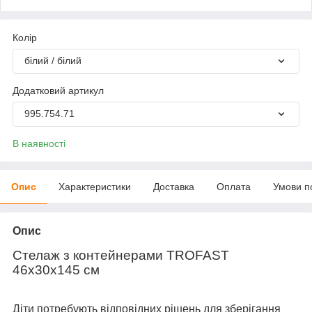
Колір
білий / білий
Додатковий артикул
995.754.71
В наявності
Опис
Характеристики
Доставка
Оплата
Умови п
Опис
Стелаж з контейнерами TROFAST
46x30x145 см
Діти потребують відповідних рішень для зберігання