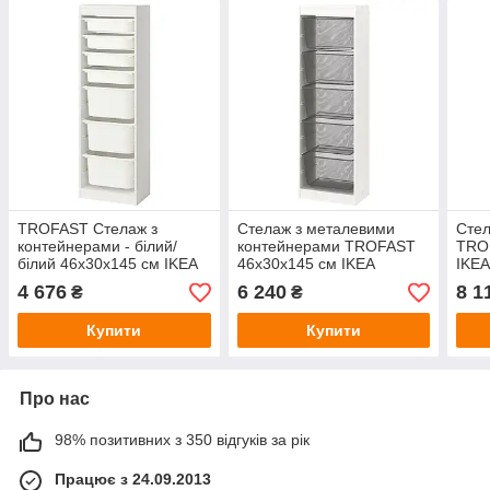
TROFAST Стелаж з
Стелаж з металевими
Стел
контейнерами - білий/
контейнерами TROFAST
TRO
білий 46х30х145 см IKEA
46x30x145 см IKEA
IKEA
395.754.45
294.787.32
4 676
6 240
8 1
₴
₴
Купити
Купити
Про нас
98% позитивних з 350 відгуків за рік
Працює з 24.09.2013