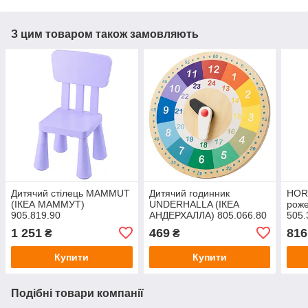
З цим товаром також замовляють
Дитячий стілець MAMMUT
Дитячий годинник
HOR
(ІКЕА МАММУТ)
UNDERHALLA (ІКЕА
роже
905.819.90
АНДЕРХАЛЛА) 805.066.80
505.
1 251
469
816
₴
₴
Купити
Купити
Подібні товари компанії