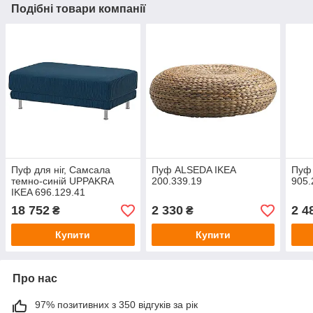
Подібні товари компанії
Пуф для ніг, Самсала
Пуф ALSEDA IKEA
Пуф
темно-синій UPPAKRA
200.339.19
905.
IKEA 696.129.41
18 752
2 330
2 4
₴
₴
Купити
Купити
Про нас
97% позитивних з 350 відгуків за рік