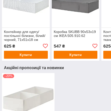
Контейнер для одягу/
Коробка SKUBB 90x53x19
Конт
постільної білизни, білий/
см IKEA 505.910.62
пост
чорний, 71x51x18 см
ткан
STUK IKEA 206.215.41
34x
625
547
625
₴
₴
IKEA
Купити
Купити
Акційні пропозиції та новинки
–20%