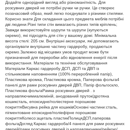
Додайте однорідний вигляд або різноманітність. Для
розсувних дверей не потрібні ручки чи ручки. Це створює
позачасовий образ, який легко поєднувати з різними стилями.
Корисно знати Для складання цього предмета меблів потрібні
дві людини.Різні типи стін вимагають різних типів кріплень;
Завжди використовуйте шурупи та шурупи (купуються
окремо), які підходять для стін у вашому домі. Мінімальна
висота стелі: 205 см. Внутрішні аксесуари, які допомагають
організувати внутрішню частину гардеробу, продаються
окремо.Залежно від місцевих умов продукт може бути
призначений для переробки або відновлення енергії після
використання. Матеріали та технічне обслуговування
Матеріали Каркас гардеробу ДСП, ДСП та ДВП із
стільниковим наповненням (100% перероблений папір),
Пластикова кромка, Пластикова кромка, Паперова фольга4
панелі для рами розсувних дверей ДВП, Папір фольгоскло,
Пластикова фольгаРамка розсувних дверей . з
направляючимиалюміній, анодований пруток/дротяна
кошиксталь, епоксидне/поліестерне порошкове
покриттяВисувна рейка для кошиківОсновні частини:сталь,
пігментоване епоксидне/поліефірне порошкове
покриттяКолесо:ацеталь пластикПолицяДСП,паперова
фольгаДогляд Каркас гардероба/4 панелі для рами розсувних
дверей/рами розсувних дверей із направляючими/рейкою/