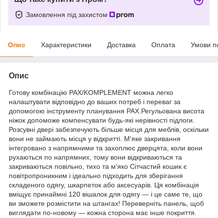
Замовлення під захистом
Опис
Характеристики
Доставка
Оплата
Умови п
Опис
Готову комбінацію PAX/KOMPLEMENT можна легко
налаштувати відповідно до ваших потреб і переваг за
допомогою інструменту планування PAX.Регульована висота
ніжок допоможе компенсувати будь-які нерівності підлоги.
Розсувні двері забезпечують більше місця для меблів, оскільки
вони не займають місця у відкритті. М'яке закривання
інтегровано з напрямними та захоплює дверцята, коли вони
рухаються по напрямних, тому вони відкриваються та
закриваються повільно, тихо та м'яко Сітчастий кошик є
повітропроникним і ідеально підходить для зберігання
складеного одягу, шкарпеток або аксесуарів. Ця комбінація
вміщує принаймні 120 вішалок для одягу — і це саме те, що
ви зможете розмістити на штангах! Переверніть панель, щоб
виглядати по-новому — кожна сторона має інше покриття.