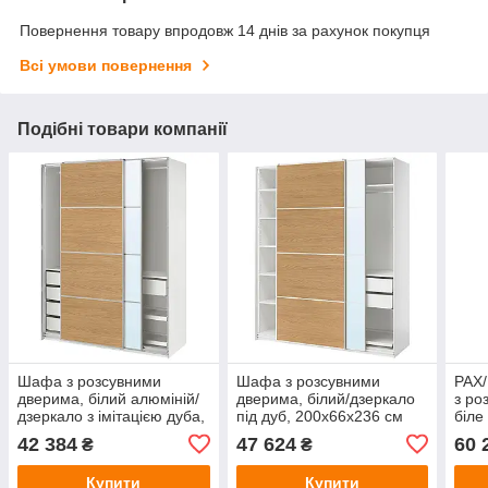
Повернення товару впродовж 14 днів за рахунок покупця
Всі умови повернення
Подібні товари компанії
Шафа з розсувними
Шафа з розсувними
PAX
дверима, білий алюміній/
дверима, білий/дзеркало
з ро
дзеркало з імітацією дуба,
під дуб, 200x66x236 см
біле
150x66x201 см
PAX/MEHAMN/AULI IKEA
дубо
42 384
47 624
60 
₴
₴
PAX/MEHAMN/AULI IKEA
796.303.55
250x
696.303.65
595.
Купити
Купити