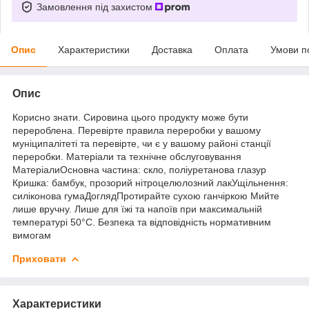
Замовлення під захистом
Опис
Характеристики
Доставка
Оплата
Умови п
Опис
Корисно знати. Сировина цього продукту може бути
перероблена. Перевірте правила переробки у вашому
муніципалітеті та перевірте, чи є у вашому районі станції
переробки. Матеріали та технічне обслуговування
МатеріалиОсновна частина: скло, поліуретанова глазур
Кришка: бамбук, прозорий нітроцелюлозний лакУщільнення:
силіконова гумаДоглядПротирайте сухою ганчіркою Мийте
лише вручну. Лише для їжі та напоїв при максимальній
температурі 50°C. Безпека та відповідність нормативним
вимогам
Приховати
Характеристики