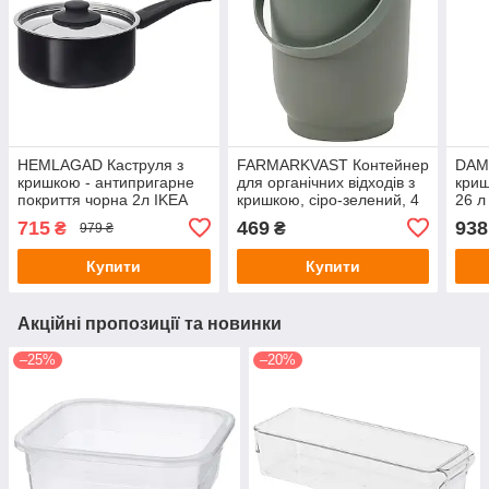
HEMLAGAD Каструля з
FARMARKVAST Контейнер
DAM
кришкою - антипригарне
для органічних відходів з
криш
покриття чорна 2л IKEA
кришкою, сіро-зелений, 4
26 л
205.809.13
л IKEA 905.670.03
715
469
938
₴
₴
979 ₴
Купити
Купити
Акційні пропозиції та новинки
–25%
–20%