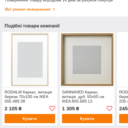
Повернення товару впродовж 14 днів за рахунок покупця
Всі умови повернення
Подібні товари компанії
RODALM Каркас, імітація.
SANNAHED Каркас,
RODA
берези 70х100 см IKEA
імітація. дуб, 50х50 см
бере
005.489.38
IKEA 805.689.13
205.
2 105
1 305
245
₴
₴
Купити
Купити