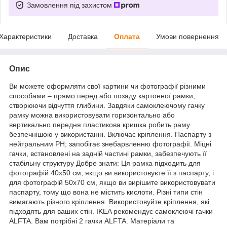
Замовлення під захистом
Характеристики
Доставка
Оплата
Умови повернення
Опис
Ви можете оформляти свої картини чи фотографії різними
способами – прямо перед або позаду картонної рамки,
створюючи відчуття глибини. Завдяки самоклеючому гачку
рамку можна використовувати горизонтально або
вертикально передня пластикова кришка робить раму
безпечнішою у використанні. Включає кріплення. Паспарту з
нейтральним PH; запобігає знебарвленню фотографії. Міцні
гачки, встановлені на задній частині рамки, забезпечують її
стабільну структуру Добре знати: Ця рамка підходить для
фотографій 40x50 см, якщо ви використовуєте її з паспарту, і
для фотографій 50x70 см, якщо ви вирішите використовувати
паспарту, тому що вона не містить кислоти. Різні типи стін
вимагають різного кріплення. Використовуйте кріплення, які
підходять для ваших стін. IKEA рекомендує самоклеючі гачки
ALFTA. Вам потрібні 2 гачки ALFTA. Матеріали та