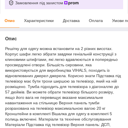
Замовлення під захистом
Опис
Характеристики
Доставка
Оплата
Умови п
Опис
Решітку для одягу можна встановити на 2 різних висотах.
Корпус шафи легко зібрати завдяки геніальній конструкції з
клиновими штифтами, які легко вдавлюються в попередньо
просвердлені отвори. Більшість сировини, яка
використовується для виробництва VIHALS, походить із
відновлюваних джерел джерела. Корисно знати Підставка під
телевізор має бути трохи ширшою за телевізор, який на ній
розміщено. Тумба підходить для телевізора з діагоналлю до
57 дюймів. Ви можете обрати телевізор більшого розміру,
якщо його вага не перевищує вказане максимальне
навантаження на стільницю Верхня панель тумби
розрахована на телевізор максимальною вагою 20 кг
Кронштейни в комплекті Вішалка для одягу в комплекті 5
полиць включені. Матеріали та технічне обслуговування
Матеріали Підставка під телевізор Верхня панель: ДСП,