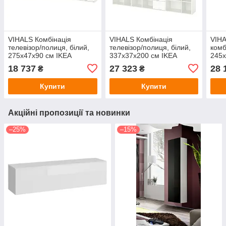
VIHALS Комбінація
VIHALS Комбінація
VIH
телевізор/полиця, білий,
телевізор/полиця, білий,
комб
275x47x90 см IKEA
337x37x200 см IKEA
245х
995.211.57
594.406.10
494.
18 737
27 323
28 
₴
₴
Купити
Купити
Акційні пропозиції та новинки
–25%
–15%