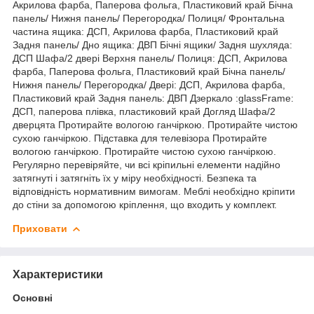
Акрилова фарба, Паперова фольга, Пластиковий край Бічна
панель/ Нижня панель/ Перегородка/ Полиця/ Фронтальна
частина ящика: ДСП, Акрилова фарба, Пластиковий край
Задня панель/ Дно ящика: ДВП Бічні ящики/ Задня шухляда:
ДСП Шафа/2 двері Верхня панель/ Полиця: ДСП, Акрилова
фарба, Паперова фольга, Пластиковий край Бічна панель/
Нижня панель/ Перегородка/ Двері: ДСП, Акрилова фарба,
Пластиковий край Задня панель: ДВП Дзеркало :glassFrame:
ДСП, паперова плівка, пластиковий край Догляд Шафа/2
дверцята Протирайте вологою ганчіркою. Протирайте чистою
сухою ганчіркою. Підставка для телевізора Протирайте
вологою ганчіркою. Протирайте чистою сухою ганчіркою.
Регулярно перевіряйте, чи всі кріпильні елементи надійно
затягнуті і затягніть їх у міру необхідності. Безпека та
відповідність нормативним вимогам. Меблі необхідно кріпити
до стіни за допомогою кріплення, що входить у комплект.
Приховати
Характеристики
Основні