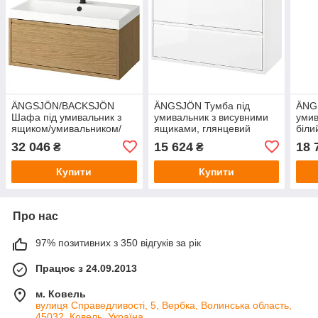
ÄNGSJÖN/BACKSJÖN
ÄNGSJÖN Тумба під
ÄNG
Шафа під умивальник з
умивальник з висувними
умив
ящиком/умивальником/
ящиками, глянцевий
біли
краном, імітація. дуб,
білий, 100x48x63 см IKEA
IKEA
32 046
15 624
18 
₴
₴
80х48х39 см IKEA
105.350.92
695.212.34
Купити
Купити
Про нас
97% позитивних з 350 відгуків за рік
Працює з 24.09.2013
м. Ковель
вулиця Справедливості, 5, Вербка, Волинська область,
45032, Ковель, Україна