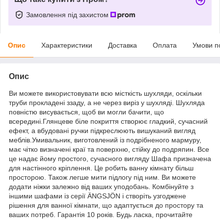
Замовлення під захистом
Опис
Характеристики
Доставка
Оплата
Умови п
Опис
Ви можете використовувати всю місткість шухляди, оскільки
труби прокладені ззаду, а не через виріз у шухляді. Шухляда
повністю висувається, щоб ви могли бачити, що
всередині.Глянцеве біле покриття створює гладкий, сучасний
ефект, а вбудовані ручки підкреслюють вишуканий вигляд
меблів.Умивальник, виготовлений із подрібненого мармуру,
має чітко визначені краї та поверхню, стійку до подряпин. Все
це надає йому простого, сучасного вигляду Шафа призначена
для настінного кріплення. Це робить ванну кімнату більш
просторою. Також легше мити підлогу під ним. Ви можете
додати ніжки залежно від ваших уподобань. Комбінуйте з
іншими шафами із серії ÄNGSJÖN і створіть узгоджене
рішення для ванної кімнати, що адаптується до простору та
ваших потреб. Гарантія 10 років. Будь ласка, прочитайте