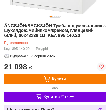
ÄNGSJÖN/BACKSJÖN Тумба під умивальник з
шухлядою/мийником/краном, глянцевий
білий, 60x48x39 см IKEA 895.140.20
Під замовлення
Код: 895.140.20
Роздріб
Відправка з
23 серпня 2026
21 098
₴
Купити
або
Купити з
Що таке купити з Пром?