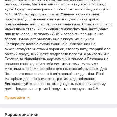
латунь, латунь, Металізований сифон із гнучкою трубкою, 1
відсікВодоутримуюча рамка/пробка/Ковпачок/ Вихідна труба/
NOTRANS:Поліпропілен пластикУщільнювальне кільце/
прокладка/ ущільнювач: синтетична гумаЗливна труба:
поліпропіленовий пластик, синтетична гума. Сітчастий фільтр:
нержавіюча сталь. Ущільнювачі: пінополіетилен. Інструмент
для встановлення: пластик ABBS. запобігти проникненню
вологи. Тумба для умивальника з висувним ящиком
Протирайте чистою сухою тканиною. Умивальник Не
використовуйте чистячий порошок, сталеву вату, твердий або
гострий посуд, який може подряпати поверхню умивальника.
Безпека та відповідність нормативним вимогам Раковина не
повинна контактувати з аміаком, кислотами, сильними
миючими засобами, фарбою для волосся або хлором. Для
безпечного встановлення її слід прикріпити до стіни. Різні
матеріали для стін вимагають різних видів кріплення.
Використовуйте кріплення, які підходять для стін у вашому
домі. Продається окремо Продукт має маркування CE.
Приховати
Характеристики