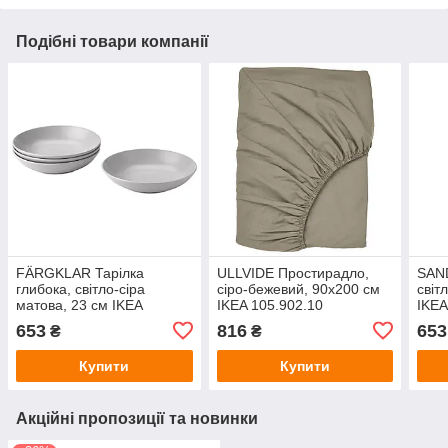
Подібні товари компанії
FÄRGKLAR Тарілка
ULLVIDE Простирадло,
SAN
глибока, світло-сіра
сіро-бежевий, 90х200 см
світ
матова, 23 см IKEA
IKEA 105.902.10
IKEA
204.793.83
653
816
653
₴
₴
Купити
Купити
Акційні пропозиції та новинки