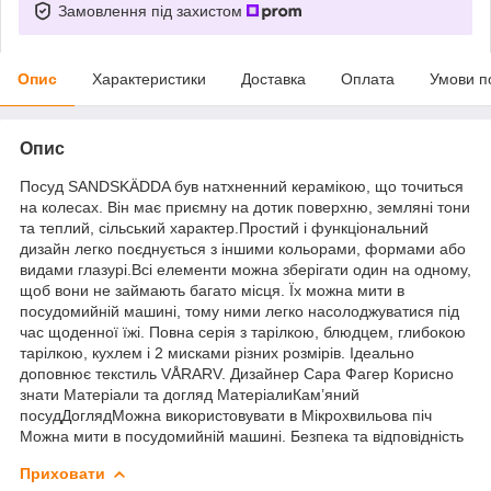
Замовлення під захистом
Опис
Характеристики
Доставка
Оплата
Умови п
Опис
Посуд SANDSKÄDDA був натхненний керамікою, що точиться
на колесах. Він має приємну на дотик поверхню, земляні тони
та теплий, сільський характер.Простий і функціональний
дизайн легко поєднується з іншими кольорами, формами або
видами глазурі.Всі елементи можна зберігати один на одному,
щоб вони не займають багато місця. Їх можна мити в
посудомийній машині, тому ними легко насолоджуватися під
час щоденної їжі. Повна серія з тарілкою, блюдцем, глибокою
тарілкою, кухлем і 2 мисками різних розмірів. Ідеально
доповнює текстиль VÅRARV. Дизайнер Сара Фагер Корисно
знати Матеріали та догляд МатеріалиКам’яний
посудДоглядМожна використовувати в Мікрохвильова піч
Можна мити в посудомийній машині. Безпека та відповідність
Приховати