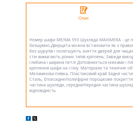
Опис
Номер шафи ME/MA 593 Шухляда MAXIMERA - це пла
безшумно.Дверцята можна встановити як з правого,
без шурупів і полегшують зняття дверей для чищен
стін вимагають різних типів кріплень; Завжди вико
глибина і ширина петлі Доповнюється ніжками і 
кріплення шафи на стіну. Матеріали та технічне 
Меламінова плівка, Пластиковий край Задня част
Сталь, Епоксидне/поліефірне порошкове покриття
частина шухляди, середня/передня частина шухляди
відповідність