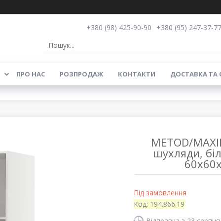
+380 (98) 425-90-90
+380 (95) 247-37-7
ПРО НАС
РОЗПРОДАЖ
КОНТАКТИ
ДОСТАВКА ТА
METOD/MAXIM
шухляди, біл
60x60x
Під замовлення
Код:
194.866.19
Відправка з 23 серпня