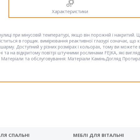
Характеристики
лиці при мінусовій температурі, якщо він порожній і накритий. Ц
іститься в горщик. вимірювання реактивної глазурі означає, що
 шарму. Доступний у різних розмірах і кольорах, тому ви можете 
та на відкритому повітрі штучними рослинами FEJKA, які вигляд
р. Матеріали та обслуговування: Матеріали КаміньДогляд Проти
ДЛЯ СПАЛЬНІ
МЕБЛІ ДЛЯ ВІТАЛЬНІ