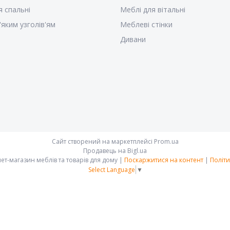
я спальні
Меблі для вітальні
'яким узголів'ям
Меблеві стінки
Дивани
Сайт створений на маркетплейсі
Prom.ua
Продавець на Bigl.ua
"Megal-mebli" Інтернет-магазин меблів та товарів для дому |
Поскаржитися на контент
|
Політи
Select Language
▼