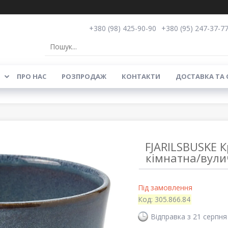
+380 (98) 425-90-90
+380 (95) 247-37-7
ПРО НАС
РОЗПРОДАЖ
КОНТАКТИ
ДОСТАВКА ТА
FJARILSBUSKE 
кімнатна/вулич
Під замовлення
Код:
305.866.84
Відправка з 21 серпня