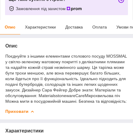
Замовлення під захистом
Опис
Характеристики
Доставка
Оплата
Умови п
Опис
Поєднуйте з іншими елементами столового посуду MOSSMAL
у світло-зеленому матовому покритті з делікатними плямами
та надайте кожній страві незмінного шарму. Ця тарілка може
бути трохи меншою, але вона перевершує багато більших,
коли йдеться про її функціональність. Ідеально підходить для
подачі бутербродів, солодощів та інших легких щоденних
закусок. Дизайнер Сара Фейгер Добре знати: Матеріали та
обслуговування: MaterialsstonewareCareМікрохвильова піч
Можна мити в посудомийній машині. Безпека та відповідність:
Приховати
Характеристики