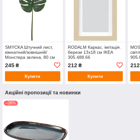
SMYCKA Штучний лист,
RODALM Каркас, імітація.
MOS
кімнатний/зовнішній/
берези 13х18 см IKEA
світ
Монстера зелена, 80 см
305.488.66
905.
IKEA 305.871.60
245
212
212
₴
₴
Купити
Купити
Акційні пропозиції та новинки
–26%