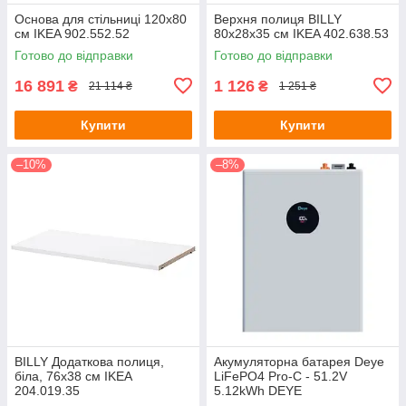
Основа для стільниці 120x80
Верхня полиця BILLY
см IKEA 902.552.52
80х28х35 см IKEA 402.638.53
Готово до відправки
Готово до відправки
16 891
1 126
₴
₴
21 114 ₴
1 251 ₴
Купити
Купити
–10%
–8%
BILLY Додаткова полиця,
Акумуляторна батарея Deye
біла, 76х38 см IKEA
LiFePO4 Pro-C - 51.2V
204.019.35
5.12kWh DEYE