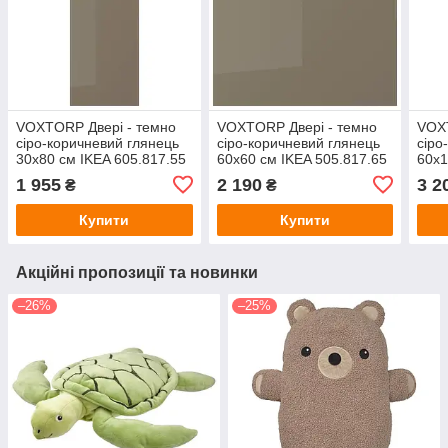
VOXTORP Двері - темно
VOXTORP Двері - темно
VOXT
сіро-коричневий глянець
сіро-коричневий глянець
сіро
30х80 см IKEA 605.817.55
60х60 см IKEA 505.817.65
60х1
405.
1 955
2 190
3 2
₴
₴
Купити
Купити
Акційні пропозиції та новинки
–26%
–25%