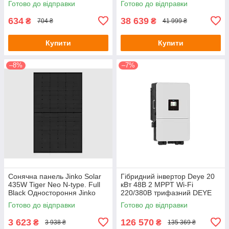
Готово до відправки
Готово до відправки
634
38 639
₴
₴
704 ₴
41 999 ₴
Купити
Купити
–8%
–7%
Сонячна панель Jinko Solar
Гібридний інвертор Deye 20
435W Tiger Neo N-type. Full
кВт 48В 2 MPPT Wi-Fi
Black Одностороння Jinko
220/380В трифазний DEYE
Solar
Готово до відправки
Готово до відправки
3 623
126 570
₴
₴
3 938 ₴
135 369 ₴