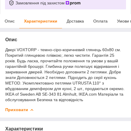
Замовлення під захистом
Опис
Характеристики
Доставка
Оплата
Умови 
Опис
Двері VOXTORP - темно-сіро-коричневий глянець 60х80 см.
Покритий глянцевою плівкою; легко чистити. Гарантія 25
років. Будь ласка, прочитайте положення та умови у вашій
гарантійній брошурі. Глибина ручки полегшує відкривання і
закривання дверей. Необхідно доповнити 2 петлями. Добре
знати Доповнюється 2 петлями. Підходить до серії кухонь
METOD. Укомплектовано петлями UTRUSTA 110° з
вбудованим демпфером для кухні, 2 шт., продаються окремо.
IKEA of Sweden AB SE-343 81 Almhult, IKEA.com Матеріали та
обслуговування Безпека та відповідність
Приховати
Характеристики