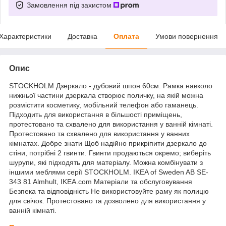
Замовлення під захистом
Характеристики
Доставка
Оплата
Умови повернення
Опис
STOCKHOLM Дзеркало - дубовий шпон 60см. Рамка навколо
нижньої частини дзеркала створює поличку, на якій можна
розмістити косметику, мобільний телефон або гаманець.
Підходить для використання в більшості приміщень,
протестовано та схвалено для використання у ванній кімнаті.
Протестовано та схвалено для використання у ванних
кімнатах. Добре знати Щоб надійно прикріпити дзеркало до
стіни, потрібні 2 гвинти. Гвинти продаються окремо; виберіть
шурупи, які підходять для матеріалу. Можна комбінувати з
іншими меблями серії STOCKHOLM. IKEA of Sweden AB SE-
343 81 Almhult, IKEA.com Матеріали та обслуговування
Безпека та відповідність Не використовуйте раму як полицю
для свічок. Протестовано та дозволено для використання у
ванній кімнаті.