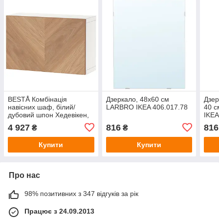
BESTÅ Комбінація
Дзеркало, 48x60 см
Дзер
навісних шаф, білий/
LARBRO IKEA 406.017.78
40 
дубовий шпон Хедевікен,
IKEA
60x22x38 см IKEA
4 927
816
816
₴
₴
594.292.50
Купити
Купити
Про нас
98% позитивних з 347 відгуків за рік
Працює з 24.09.2013