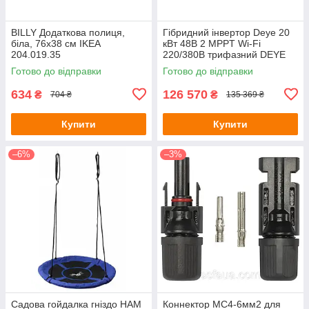
BILLY Додаткова полиця,
Гібридний інвертор Deye 20
біла, 76х38 см IKEA
кВт 48В 2 MPPT Wi-Fi
204.019.35
220/380В трифазний DEYE
Готово до відправки
Готово до відправки
634
126 570
₴
₴
704 ₴
135 369 ₴
Купити
Купити
–6%
–3%
Садова гойдалка гніздо HAM
Коннектор MC4-6мм2 для