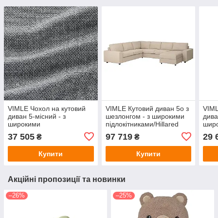
VIMLE Чохол на кутовий
VIMLE Кутовий диван 5o з
VIML
диван 5-місний - з
шезлонгом - з широкими
дива
широкими
підлокітниками/Hillared
шир
підлокітниками/Lejde сіро-
беж IKEA 094.367.19
підл
37 505
97 719
29 
₴
₴
чорний IKEA 694.367.40
беж 
Купити
Купити
Акційні пропозиції та новинки
–26%
–25%