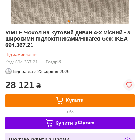
VIMLE Чохол на кутовий диван 4-х місний - з
широкими підлокітниками/Hillared беж IKEA
694.367.21
Під замовлення
Код: 694.367.21
Роздріб
Відправка з
23 серпня 2026
28 121
₴
Купити
або
Купити з
Що таке купити з Пром?