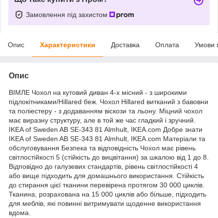
Замовлення під захистом
Опис
Характеристики
Доставка
Оплата
Умови 
Опис
ВІМЛЕ Чохол на кутовий диван 4-х місний - з широкими
підлокітниками/Hillared беж. Чохол Hillared витканий з бавовни
та поліестеру - з додаванням віскози та льону. Міцний чохол
має виразну структуру, але в той же час гладкий і зручний.
IKEA of Sweden AB SE-343 81 Almhult, IKEA.com Добре знати
IKEA of Sweden AB SE-343 81 Almhult, IKEA.com Матеріали та
обслуговування Безпека та відповідність Чохол має рівень
світлостійкості 5 (стійкість до вицвітання) за шкалою від 1 до 8.
Відповідно до галузевих стандартів, рівень світлостійкості 4
або вище підходить для домашнього використання. Стійкість
до стирання цієї тканини перевірена протягом 30 000 циклів.
Тканина, розрахована на 15 000 циклів або більше, підходить
для меблів, які повинні витримувати щоденне використання
вдома.