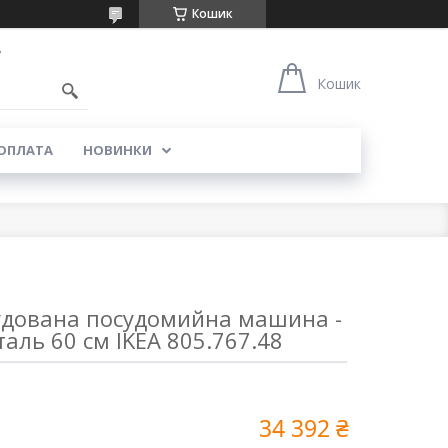
Кошик
7
Кошик
 ОПЛАТА
НОВИНКИ
дована посудомийна машина -
таль 60 см IKEA 805.767.48
34 392 ₴