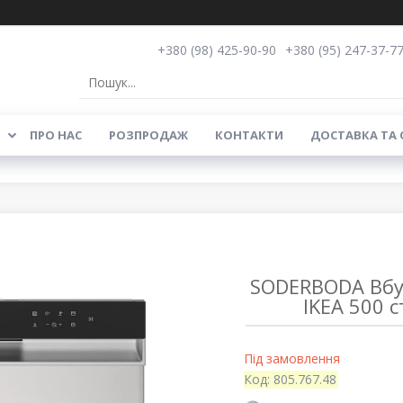
+380 (98) 425-90-90
+380 (95) 247-37-7
ПРО НАС
РОЗПРОДАЖ
КОНТАКТИ
ДОСТАВКА ТА
SODERBODA Вбу
IKEA 500 с
Під замовлення
Код:
805.767.48