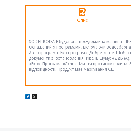
Опис
SODERBODA Вбудована посудомийна машина - IKEA 5
Оснащений 9 програмами, включаючи водозберігаюч
Автопрограма. Еко програма. Добре знати Щоб отр
документи зі встановлення. Рівень шуму: 42 дБ (A
«Еко». Програма «Скло». Миття протягом години. 8
відповідності. Продукт має маркування CE.