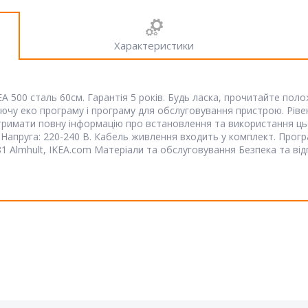
Характеристики
00 сталь 60см. Гарантія 5 років. Будь ласка, прочитайте полож
у еко програму і програму для обслуговування пристрою. Рівень 
имати повну інформацію про встановлення та використання цього
). Напруга: 220-240 В. Кабель живлення входить у комплект. Про
1 Almhult, IKEA.com Матеріали та обслуговування Безпека та від