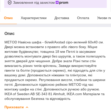
Замовлення під захистом
Опис
Характеристики
Доставка
Оплата
Умови п
Опис
METOD Навісна шафа - білий/Axstad сіро-зелений 60x40 см.
Двері можна встановити з правого або лівого боку. Міцне
житлове будівництво; товщина 18 мм Петлі із засувками
дозволяють монтувати двері без шурупів, а також полегшують
зняття дверей для чищення. Добре знати Різні типи стін
вимагають різних типів кріплень; Завжди використовуйте
гвинти та болти (продаються окремо), які підходять для стін у
вашому домі. Доповнюється ніжками та плінтусом, які
продаються окремо. Регулювання висоти, глибини та ширини
петлі. Доповнюється підвісною рейкою METOD під час
монтажу шафи на стіні. Доповнюється ручкою або ручкою.
IKEA of Sweden AB SE-343 81 Almhult, IKEA.com Матеріали та
обслуговування Безпека та відповідність
Приховати