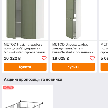
METOD Навісна шафа з
METOD Висока шафа,
MET
полицями/2 дверцята -
холодильник/купе -
поли
білий/Axstad сіро-зелений
білий/Axstad сіро-зелений
сіро
80x100 см IKEA
60x60x220 см IKEA
IKEA
10 322
19 628
5 0
₴
₴
595.187.60
595.175.48
Купити
Купити
Акційні пропозиції та новинки
–16%