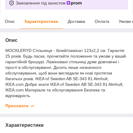
Замовлення під захистом
Опис
Характеристики
Доставка
Оплата
Умови 
Опис
MOCKLERYD Стільниця - білий/ламінат 123x2,2 см. Гарантія
25 років. Будь ласка, прочитайте положення та умови у вашій
гарантійній брошурі. Ламіновані стільниці дуже довговічні і
прості в обслуговуванні. Досить лише незначного
обслуговування, щоб вони виглядали як нові протягом
багатьох років. IKEA of Sweden AB SE-343 81 Almhult,
IKEA.com Добре знати IKEA of Sweden AB SE-343 81 Almhult,
IKEA.com Матеріали та обслуговування Безпека та
відповідність
Приховати
Характеристики