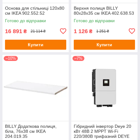
Основа для стільниці 120x80
Верхня полиця BILLY
см IKEA 902.552.52
80х28х35 см IKEA 402.638.53
Готово до відправки
Готово до відправки
16 891
1 126
₴
₴
21 114 ₴
1 251 ₴
Купити
Купити
–10%
–7%
BILLY Додаткова полиця,
Гібридний інвертор Deye 20
біла, 76х38 см IKEA
кВт 48В 2 MPPT Wi-Fi
204.019.35
220/380В трифазний DEYE