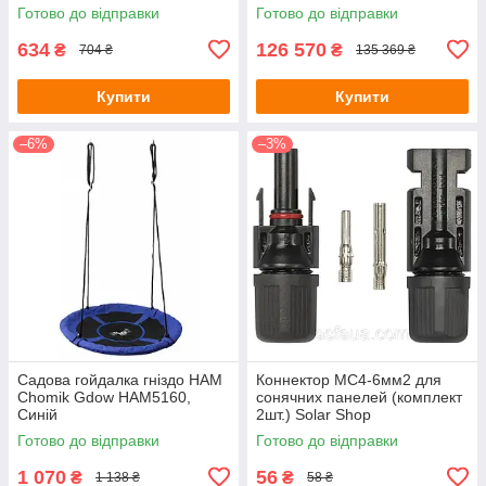
Готово до відправки
Готово до відправки
634
126 570
₴
₴
704 ₴
135 369 ₴
Купити
Купити
–6%
–3%
Садова гойдалка гніздо HAM
Коннектор MC4-6мм2 для
Chomik Gdow HAM5160,
сонячних панелей (комплект
Синій
2шт.) Solar Shop
Готово до відправки
Готово до відправки
1 070
56
₴
₴
1 138 ₴
58 ₴