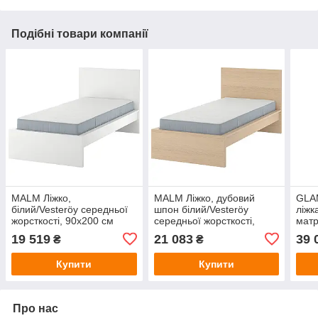
Подібні товари компанії
MALM Ліжко,
MALM Ліжко, дубовий
GLA
білий/Vesteröy середньої
шпон білий/Vesteröy
ліжк
жорсткості, 90x200 см
середньої жорсткості,
матр
IKEA 595.446.41
90x200 см IKEA
сосн
19 519
21 083
39 
₴
₴
995.440.26
160x
495.
Купити
Купити
Про нас