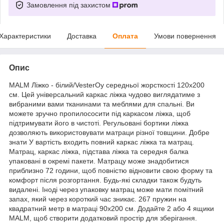
Замовлення під захистом
Характеристики
Доставка
Оплата
Умови повернення
Опис
MALM Ліжко - білий/VesterOy середньої жорсткості 120x200
см. Цей універсальний каркас ліжка чудово виглядатиме з
вибраними вами тканинами та меблями для спальні. Ви
можете зручно пропилососити під каркасом ліжка, щоб
підтримувати його в чистоті. Регульовані бортики ліжка
дозволяють використовувати матраци різної товщини. Добре
знати У вартість входить повний каркас ліжка та матрац.
Матрац, каркас ліжка, підстава ліжка та середня балка
упаковані в окремі пакети. Матрацу може знадобитися
приблизно 72 години, щоб повністю відновити свою форму та
комфорт після розгортання. Будь-які складки також будуть
видалені. Іноді через упаковку матрац може мати помітний
запах, який через короткий час зникає. 267 пружин на
квадратний метр в матраці 90х200 см. Додайте 2 або 4 ящики
MALM, щоб створити додатковий простір для зберігання.