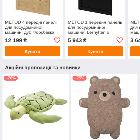
METOD 4 передні панелі
METOD 1 передня панель
METO
для посудомийної
для посудомийної
для 
машини, дуб Форсбакка,
машини, Lerhyttan з
маши
60 см IKEA 395.286.56
чорною плямою, 60 см
зеле
12 199
5 943
3 6
₴
₴
IKEA 395.301.12
995.
Купити
Купити
Акційні пропозиції та новинки
–26%
–25%