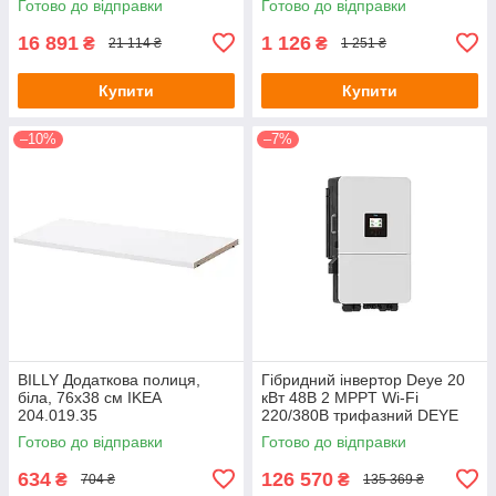
Готово до відправки
Готово до відправки
16 891
1 126
₴
₴
21 114 ₴
1 251 ₴
Купити
Купити
–10%
–7%
BILLY Додаткова полиця,
Гібридний інвертор Deye 20
біла, 76х38 см IKEA
кВт 48В 2 MPPT Wi-Fi
204.019.35
220/380В трифазний DEYE
Готово до відправки
Готово до відправки
634
126 570
₴
₴
704 ₴
135 369 ₴