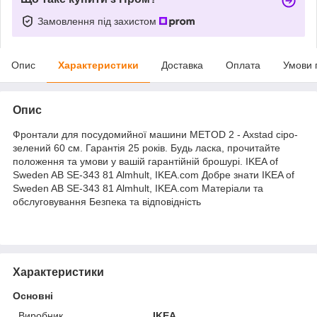
Замовлення під захистом
Опис
Характеристики
Доставка
Оплата
Умови 
Опис
Фронтали для посудомийної машини METOD 2 - Axstad сіро-
зелений 60 см. Гарантія 25 років. Будь ласка, прочитайте
положення та умови у вашій гарантійній брошурі. IKEA of
Sweden AB SE-343 81 Almhult, IKEA.com Добре знати IKEA of
Sweden AB SE-343 81 Almhult, IKEA.com Матеріали та
обслуговування Безпека та відповідність
Характеристики
Основні
Виробник
IKEA