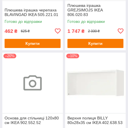
Плюшева іграшка
Плюшева іграшка черепаха
GREJSIMOJS IKEA
BLAVINGAD IKEA 505.221.01
806.020.83
Готово до відправки
Готово до відправки
462
1 747
₴
₴
625 ₴
2 330 ₴
Купити
Купити
–20%
–10%
Основа для стільниці 120x80
Верхня полиця BILLY
см IKEA 902.552.52
80х28х35 см IKEA 402.638.53