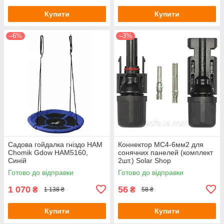
Купити
Купити
–6%
–3%
Садова гойдалка гніздо HAM
Коннектор MC4-6мм2 для
Chomik Gdow HAM5160,
сонячних панелей (комплект
Синій
2шт.) Solar Shop
Готово до відправки
Готово до відправки
1 070
56
₴
₴
1 138 ₴
58 ₴
Купити
Купити