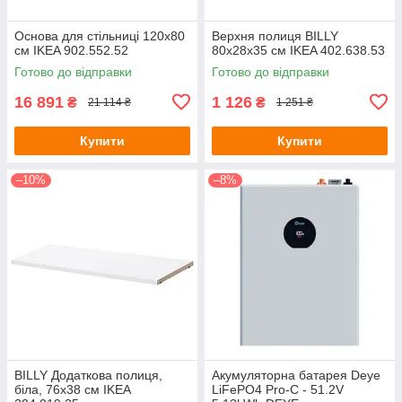
Основа для стільниці 120x80
Верхня полиця BILLY
см IKEA 902.552.52
80х28х35 см IKEA 402.638.53
Готово до відправки
Готово до відправки
16 891
1 126
₴
₴
21 114 ₴
1 251 ₴
Купити
Купити
–10%
–8%
BILLY Додаткова полиця,
Акумуляторна батарея Deye
біла, 76х38 см IKEA
LiFePO4 Pro-C - 51.2V