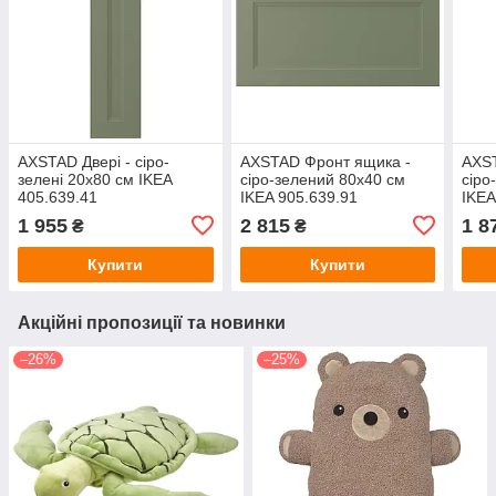
AXSTAD Двері - сіро-
AXSTAD Фронт ящика -
AXS
зелені 20х80 см IKEA
сіро-зелений 80х40 см
сіро
405.639.41
IKEA 905.639.91
IKEA
1 955
2 815
1 8
₴
₴
Купити
Купити
Акційні пропозиції та новинки
–26%
–25%