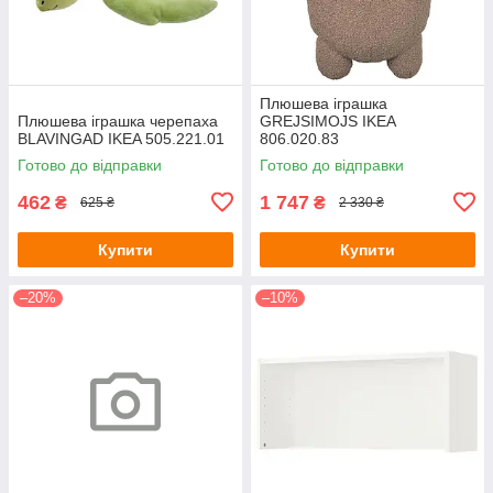
Плюшева іграшка
Плюшева іграшка черепаха
GREJSIMOJS IKEA
BLAVINGAD IKEA 505.221.01
806.020.83
Готово до відправки
Готово до відправки
462
1 747
₴
₴
625 ₴
2 330 ₴
Купити
Купити
–20%
–10%