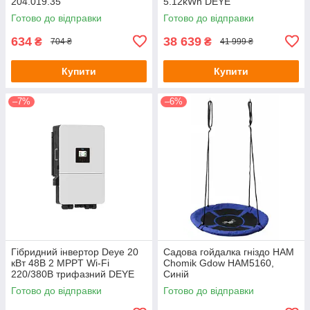
204.019.35
5.12kWh DEYE
Готово до відправки
Готово до відправки
634
38 639
₴
₴
704 ₴
41 999 ₴
Купити
Купити
–7%
–6%
Гібридний інвертор Deye 20
Садова гойдалка гніздо HAM
кВт 48В 2 MPPT Wi-Fi
Chomik Gdow HAM5160,
220/380В трифазний DEYE
Синій
Готово до відправки
Готово до відправки