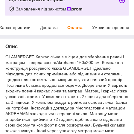
Замовлення під захистом
Характеристики
Доставка
Оплата
Умови повернення
Опис
GLAMBERGET Каркас ліжка з місцем для зберігання речей і
матрацом - тверда сосна/Akrehamn 160x200 см. Компактна
конструкція розсувного ліжка GLAMBERGET ідеально
підходить для тісних приміщень або під низькими стелями,
що дозволяє оптимально використовувати наявний простір.
Постільна білизна продається окремо. Добре знати У вартість
входить повний каркас ліжка та матрац. Матрац і каркас ліжка
упаковані окремо. У комплект входять 2 ящики для зберігання
та 2 підноси. У комплект входить рейкова основа ліжка, балка
не потрібна. Інструкції з догляду за пінопластовим матрацом
AKREHAMN знаходяться всередині чохла. Матрацу може
знадобитися приблизно 72 години, щоб повністю відновити
свою форму та комфорт після розгортання. Будь-які складки
також зникнуть. Іноді через упаковку матрац може мати