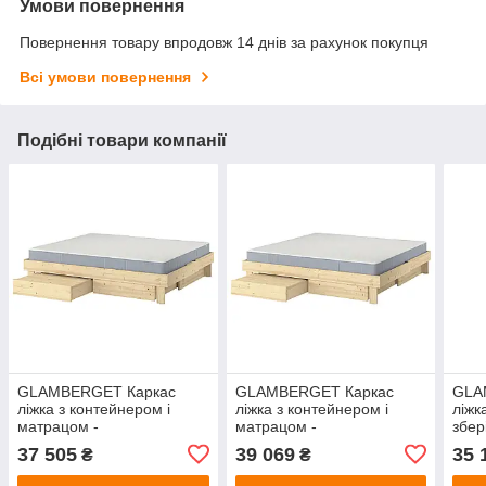
Умови повернення
Повернення товару впродовж 14 днів за рахунок покупця
Всі умови повернення
Подібні товари компанії
GLAMBERGET Каркас
GLAMBERGET Каркас
GLA
ліжка з контейнером і
ліжка з контейнером і
ліжк
матрацом -
матрацом -
збер
сосна/VesterOy жорсткий
сосна/VesterOy жорсткий
сосн
37 505
39 069
35 
₴
₴
140x200 см IKEA
160x200 см IKEA
120x
595.684.82
495.684.87
395.