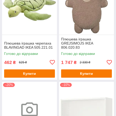
Плюшева іграшка
Плюшева іграшка черепаха
GREJSIMOJS IKEA
BLAVINGAD IKEA 505.221.01
806.020.83
Готово до відправки
Готово до відправки
462
1 747
₴
₴
625 ₴
2 330 ₴
Купити
Купити
–20%
–10%