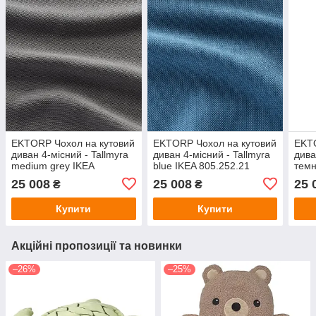
EKTORP Чохол на кутовий
EKTORP Чохол на кутовий
EKTO
диван 4-місний - Tallmyra
диван 4-місний - Tallmyra
дива
medium grey IKEA
blue IKEA 805.252.21
темн
205.252.24
605.
25 008
25 008
25 
₴
₴
Купити
Купити
Акційні пропозиції та новинки
–26%
–25%