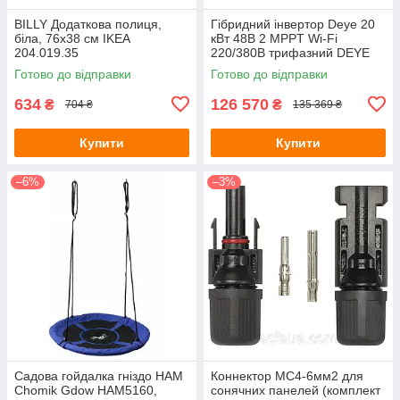
BILLY Додаткова полиця,
Гібридний інвертор Deye 20
біла, 76х38 см IKEA
кВт 48В 2 MPPT Wi-Fi
204.019.35
220/380В трифазний DEYE
Готово до відправки
Готово до відправки
634
126 570
₴
₴
704 ₴
135 369 ₴
Купити
Купити
–6%
–3%
Садова гойдалка гніздо HAM
Коннектор MC4-6мм2 для
Chomik Gdow HAM5160,
сонячних панелей (комплект