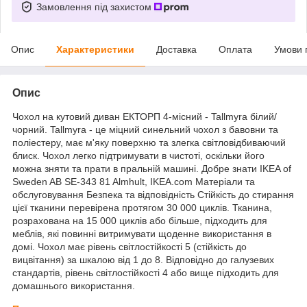
Замовлення під захистом
Опис
Характеристики
Доставка
Оплата
Умови 
Опис
Чохол на кутовий диван ЕКТОРП 4-місний - Tallmyra білий/
чорний. Tallmyra - це міцний синельний чохол з бавовни та
поліестеру, має м'яку поверхню та злегка світловідбиваючий
блиск. Чохол легко підтримувати в чистоті, оскільки його
можна зняти та прати в пральній машині. Добре знати IKEA of
Sweden AB SE-343 81 Almhult, IKEA.com Матеріали та
обслуговування Безпека та відповідність Стійкість до стирання
цієї тканини перевірена протягом 30 000 циклів. Тканина,
розрахована на 15 000 циклів або більше, підходить для
меблів, які повинні витримувати щоденне використання в
домі. Чохол має рівень світлостійкості 5 (стійкість до
вицвітання) за шкалою від 1 до 8. Відповідно до галузевих
стандартів, рівень світлостійкості 4 або вище підходить для
домашнього використання.