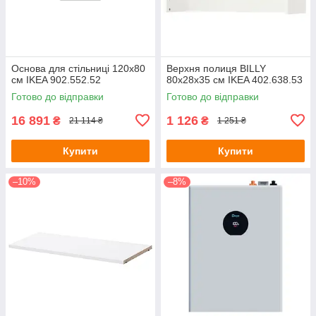
Основа для стільниці 120x80
Верхня полиця BILLY
см IKEA 902.552.52
80х28х35 см IKEA 402.638.53
Готово до відправки
Готово до відправки
16 891
1 126
₴
₴
21 114 ₴
1 251 ₴
Купити
Купити
–10%
–8%