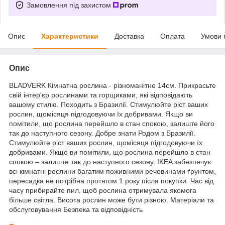
Замовлення під захистом
Опис
Характеристики
Доставка
Оплата
Умови 
Опис
BLADVERK Кімнатна рослина - різноманітне 14см. Прикрасьте
свій інтер'єр рослинами та горщиками, які відповідають
вашому стилю. Походить з Бразилії. Стимулюйте ріст ваших
рослин, щомісяця підгодовуючи їх добривами. Якщо ви
помітили, що рослина перейшло в стан спокою, залиште його
так до наступного сезону. Добре знати Родом з Бразилії.
Стимулюйте ріст ваших рослин, щомісяця підгодовуючи їх
добривами. Якщо ви помітили, що рослина перейшло в стан
спокою – залиште так до наступного сезону. IKEA забезпечує
всі кімнатні рослини багатим поживними речовинами ґрунтом,
пересадка не потрібна протягом 1 року після покупки. Час від
часу прибирайте пил, щоб рослина отримувала якомога
більше світла. Висота рослин може бути різною. Матеріали та
обслуговування Безпека та відповідність