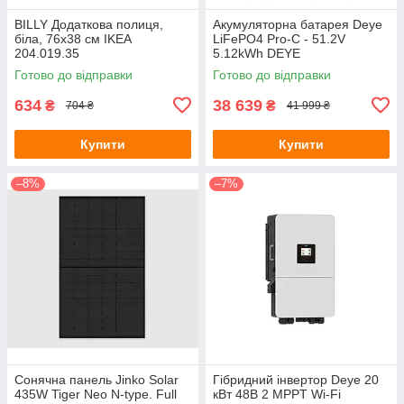
BILLY Додаткова полиця,
Акумуляторна батарея Deye
біла, 76х38 см IKEA
LiFePO4 Pro-C - 51.2V
204.019.35
5.12kWh DEYE
Готово до відправки
Готово до відправки
634
38 639
₴
₴
704 ₴
41 999 ₴
Купити
Купити
–8%
–7%
Сонячна панель Jinko Solar
Гібридний інвертор Deye 20
435W Tiger Neo N-type. Full
кВт 48В 2 MPPT Wi-Fi