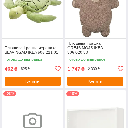
Плюшева іграшка
Плюшева іграшка черепаха
GREJSIMOJS IKEA
BLAVINGAD IKEA 505.221.01
806.020.83
Готово до відправки
Готово до відправки
462
1 747
₴
₴
625 ₴
2 330 ₴
Купити
Купити
–20%
–10%