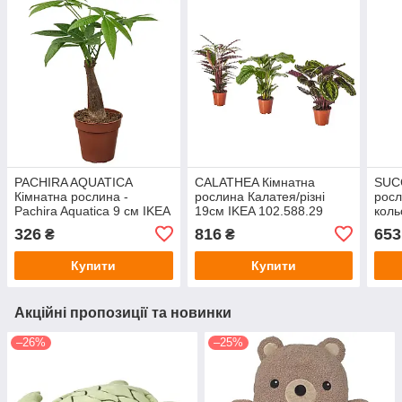
PACHIRA AQUATICA
CALATHEA Кімнатна
SUC
Кімнатна рослина -
рослина Калатея/різні
росл
Pachira Aquatica 9 см IKEA
19см IKEA 102.588.29
коль
305.986.96
405.
326
816
653
₴
₴
Купити
Купити
Акційні пропозиції та новинки
–26%
–25%