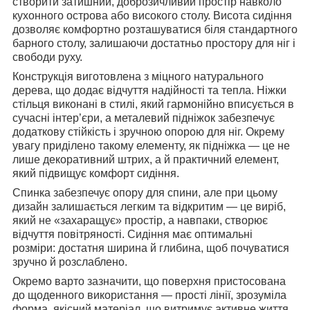
створити затишний, доброзичливий простір навколо
кухонного острова або високого столу. Висота сидіння
дозволяє комфортно розташуватися біля стандартного
барного столу, залишаючи достатньо простору для ніг і
свободи руху.
Конструкція виготовлена з міцного натурального
дерева, що додає відчуття надійності та тепла. Ніжки
стільця виконані в стилі, який гармонійно вписується в
сучасні інтер’єри, а металевий підніжок забезпечує
додаткову стійкість і зручною опорою для ніг. Окрему
увагу приділено та­кому елементу, як підніжка — це не
лише декоративний штрих, а й практичний елемент,
який підвищує комфорт сидіння.
Спинка забезпечує опору для спини, але при цьому
дизайн залишається легким та відкритим — це виріб,
який не «захаращує» простір, а навпаки, створює
відчуття повітряності. Сидіння ма­є оптимальні
розміри: достатня ширина й глибина, щоб почуватися
зручно й розслаблено.
Окремо варто зазначити, що поверхня пристосована
до щоденного використання — прості лінії, зрозуміла
форма, якісний матеріал, що витримує активне життя