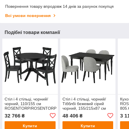
Повернення товару впродовж 14 днів за рахунок покупця
Всі умови повернення
Подібні товари компанії
Стіл і 4 стільці, чорний/
Стіл і 4 стільці, чорний/
Кухо
чорний, 110/155 см
Тібблбі бежевий сірий
ROS
ROSENTORP/ROSENTORP
чорний, 155/215x87 см
805.
IKEA 596.101.22
ROSENTORP/ROSENTORP
32 766
48 406
3 1
₴
₴
IKEA 896.101.30
Купити
Купити