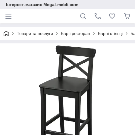
Інтернет-магазин Megal-mebli.com
Товари та послуги
Бар і ресторан
Барні стільці
Б