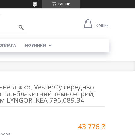
Кошик
7
Кошик
 ОПЛАТА
НОВИНКИ
не ліжко, VesterOy середньої
вітло-блакитний темно-сірий,
м LYNGOR IKEA 796.089.34
43 776 ₴
 2026