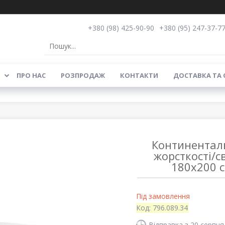
+380 (98) 425-90-90
+380 (95) 247-37-7
ПРО НАС
РОЗПРОДАЖ
КОНТАКТИ
ДОСТАВКА ТА
Континенталь
жорсткості/с
180x200 с
Під замовлення
Код:
796.089.34
Відправка з 20 серпня