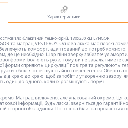
Характеристики
ості/світло-блакитний темно-сірий, 180x200 см LYNGOR
NGÖR та матрац VESTERÖY. Основа ліжка має плоскі лам
абезпечують комфорт, адаптований до потреб кожного
м, де це необхідно. Шар піни зверху забезпечує аморти
ової форми ізолюють рухи, тому ви не заважатимете св
ої форми сприяють циркуляції повітря та регулюють тем
і ручки з боків полегшують його перенесення. Оберіть 
ь від краю до краю, щоб запобігти утворенню зазору, 
ять один до одного, коли їх розміщують поруч.
окремо. Матрац включено, але упакований окремо. Ця ком
кової інформації, будь ласка, зверніться до гарантійно
шній стороні обкладинки. Постільна білизна продається 