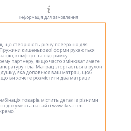
Інформація для замовлення
елі, що створюють рівну поверхню для
. Пружини кишенькової форми рухаються
зацію, комфорт та підтримку.
оєму партнеру, якщо часто змінюватимете
пературу тіла. Матрац згортається в рулон
подушку, яка доповнює ваш матрац, щоб
якщо ви хочете розмістити два матраци
бінація товарів містить деталі з різними
го документа на сайті www.ikea.com.
окремо.