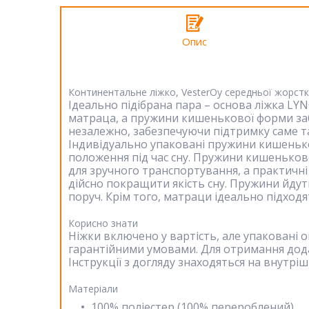
Опис
Континентальне ліжко, VesterOy середньої жорстк
Ідеально підібрана пара – основа ліжка LY
матраца, а пружини кишенькової форми з
незалежно, забезпечуючи підтримку саме та
Індивідуально упаковані пружини кишеньк
положення під час сну. Пружини кишеньков
для зручного транспортування, а практичн
дійсно покращити якість сну. Пружини йдут
поруч. Крім того, матраци ідеально підход
Корисно знати
Ніжки включено у вартість, але упаковані 
гарантійними умовами. Для отримання додат
Інструкції з догляду знаходяться на внутрі
Матеріали
100% поліестер (100% перероблений)