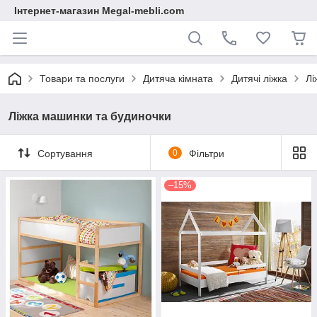
Інтернет-магазин Megal-mebli.com
Товари та послуги
Дитяча кімната
Дитячі ліжка
Лі
Ліжка машинки та будиночки
Сортування
0
Фільтри
–15%