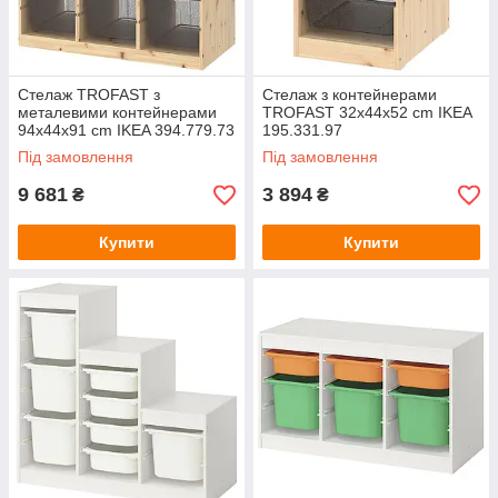
Стелаж TROFAST з
Стелаж з контейнерами
металевими контейнерами
TROFAST 32x44x52 cm IKEA
94x44x91 cm IKEA 394.779.73
195.331.97
Під замовлення
Під замовлення
9 681
3 894
₴
₴
Купити
Купити