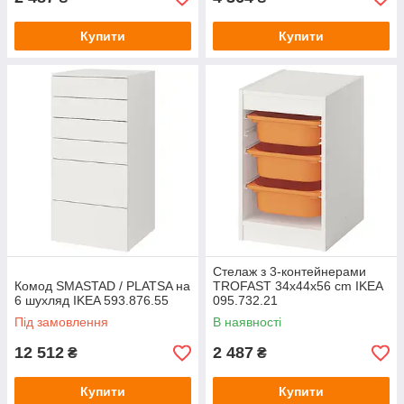
Купити
Купити
Стелаж з 3-контейнерами
Комод SMASTAD / PLATSA на
TROFAST 34x44x56 cm IKEA
6 шухляд IKEA 593.876.55
095.732.21
Під замовлення
В наявності
12 512
2 487
₴
₴
Купити
Купити