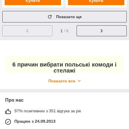
Купити
Купити
Показати ще
1
/ 6
6 причин вибрати польські комоди і
стелажі
Показати все
Модний дизайн — моделі які зараз на піку
популярності.
Про нас
Якісні матеріали — дерево.
97% позитивних з 351 відгука за рік
Працює з 24.09.2013
Перевірена якість працюємо тільки з