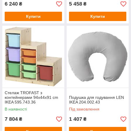
6 240
5 458
₴
₴
Купити
Купити
Стелаж TROFAST з
контейнерами 94x44x91 cm
Подушка для годування LEN
IKEA 595.743.36
IKEA 204.002.43
В наявності
Під замовлення
7 804
1 407
₴
₴