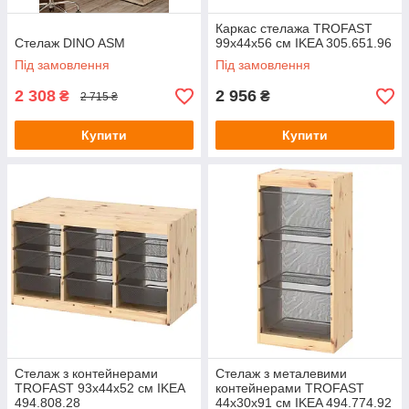
Каркас стелажа TROFAST
Стелаж DINO ASM
99х44х56 см IKEA 305.651.96
Під замовлення
Під замовлення
2 308
2 956
₴
₴
2 715 ₴
Купити
Купити
Стелаж з контейнерами
Стелаж з металевими
TROFAST 93x44x52 см IKEA
контейнерами TROFAST
494.808.28
44x30x91 см IKEA 494.774.92