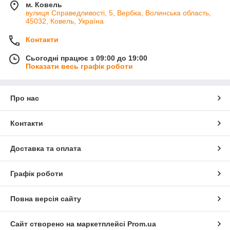
м. Ковель
провідними польськими виробниками
вулиця Справедливості, 5, Вербка, Волинська область,
45032, Ковель, Україна
Гарантія — 12 місяців на всі дитячі комоди і
стелажі.
Контакти
Сьогодні працює з 09:00 до 19:00
Низькі ціни у нас нема оренди складу, ми
Показати весь графік роботи
працюємо під замовлення.
Простота при складанні — у кожному
Про нас
комплекті є інструкція.
Контакти
Чому варто купити у нас?
Доставка та оплата
1
2
3
4
Графік роботи
Завжди
Працюємо
Оперативн
Надаємо
підбираєм
безпосере
а доставка
безкоштов
Повна версія сайту
о меблі за
дньо з
в будь-яку
не
параметра
виробника
точку
сервісне
Сайт створено на маркетплейсі
Prom.ua
ми клієнта
ми на
України
обслуговув