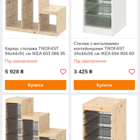
Стелаж з металевими
Каркас стелажа TROFAST
контейнерами TROFAST
94х44х91 см IKEA 603.086.95
34x44x56 см IKEA 694.804.60
Під замовлення
Під замовлення
5 928
3 425
₴
₴
Купити
Купити