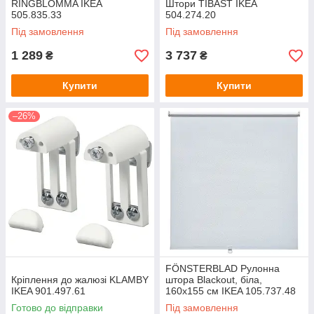
RINGBLOMMA IKEA
Штори TIBAST IKEA
505.835.33
504.274.20
Під замовлення
Під замовлення
1 289
3 737
₴
₴
Купити
Купити
–26%
FÖNSTERBLAD Рулонна
Кріплення до жалюзі KLAMBY
штора Blackout, біла,
IKEA 901.497.61
160х155 см IKEA 105.737.48
Готово до відправки
Під замовлення