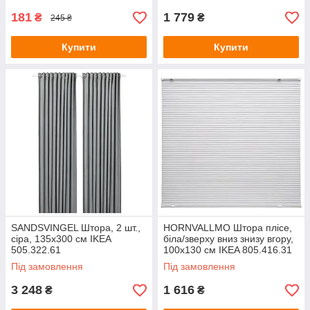
181
1 779
₴
₴
245 ₴
Купити
Купити
SANDSVINGEL Штора, 2 шт.,
HORNVALLMO Штора плісе,
сіра, 135х300 см IKEA
біла/зверху вниз знизу вгору,
505.322.61
100x130 см IKEA 805.416.31
Під замовлення
Під замовлення
3 248
1 616
₴
₴