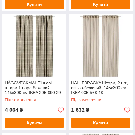
Купити
Купити
HÄGGVECKMAL Тіньові
HÄLLEBRÄCKA Штори, 2 шт.,
штори 1 пара бежевий
світло-бежевий, 145х300 см
145х300 см IKEA 205.690.29
IKEA 005.568.48
Під замовлення
Під замовлення
4 064
1 632
₴
₴
Купити
Купити