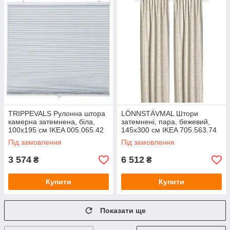
TRIPPEVALS Рулонна штора
LÖNNSTÄVMAL Штори
камерна затемнена, біла,
затемнені, пара, бежевий,
100х195 см IKEA 005.065.42
145х300 см IKEA 705.563.74
Під замовлення
Під замовлення
3 574
6 512
₴
₴
Купити
Купити
Показати ще