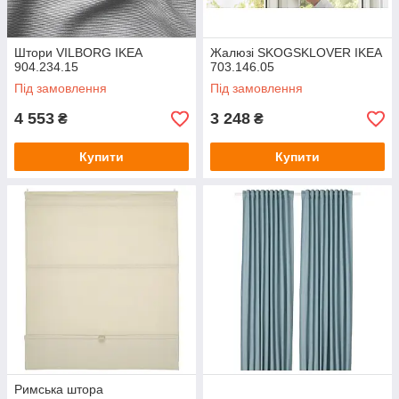
Штори VILBORG IKEA
Жалюзі SKOGSKLOVER IKEA
904.234.15
703.146.05
Під замовлення
Під замовлення
4 553
3 248
₴
₴
Купити
Купити
Римська штора