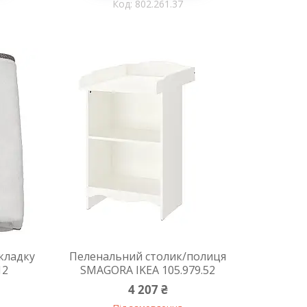
802.261.37
кладку
Пеленальний столик/полиця
12
SMAGORA IKEA 105.979.52
4 207 ₴