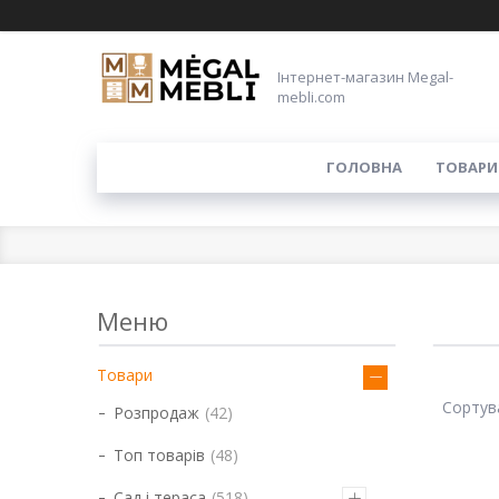
Інтернет-магазин Megal-
mebli.com
ГОЛОВНА
ТОВАРИ
Товари
Розпродаж
42
Топ товарів
48
Сад і тераса
518