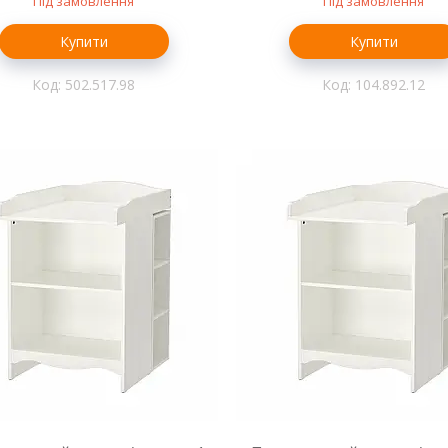
Під замовлення
Під замовлення
Купити
Купити
502.517.98
104.892.12