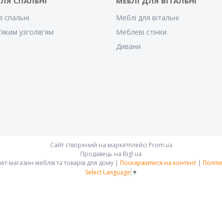
ДЛЯ СПАЛЬНІ
МЕБЛІ ДЛЯ ВІТАЛЬНІ
я спальні
Меблі для вітальні
'яким узголів'ям
Меблеві стінки
Дивани
Сайт створений на маркетплейсі
Prom.ua
Продавець на Bigl.ua
"Megal-mebli" Інтернет-магазин меблів та товарів для дому |
Поскаржитися на контент
|
Політи
Select Language
▼