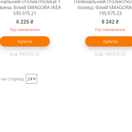
нальний столик/полиця 1
Пеленальний столик/пол
вина, білий SMAGORA IKEA
полиці, білий SMAGORA
595.975.21
195.975.23
6 225 ₴
8 242 ₴
Під замовлення
Під замовлення
Купити
Купити
595.975.21
195.975.23