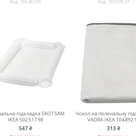
200.452.05
203.070.37
нальна підкладка SKOTSAM
Чохол на пеленальну під
IKEA 502.517.98
VADRA IKEA 104.892.
547 ₴
313 ₴