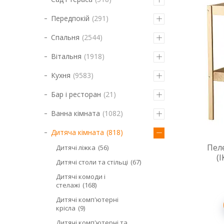
Передпокій
291
Спальня
2544
Вітальня
1918
Кухня
9583
Бар і ресторан
21
Ванна кімната
1082
Дитяча кімната
818
Пел
Дитячі ліжка
56
(
Дитячі столи та стільці
67
Дитячі комоди і
стелажі
168
Дитячі комп'ютерні
крісла
9
Дитячі комп'ютерні та