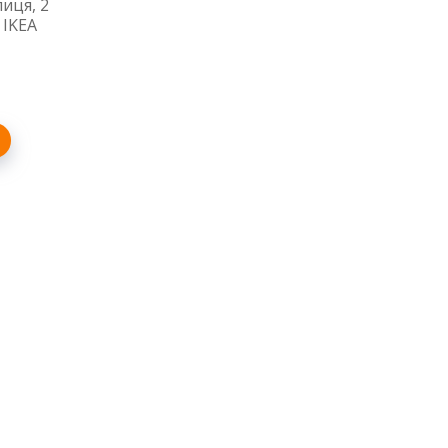
иця, 2
 IKEA