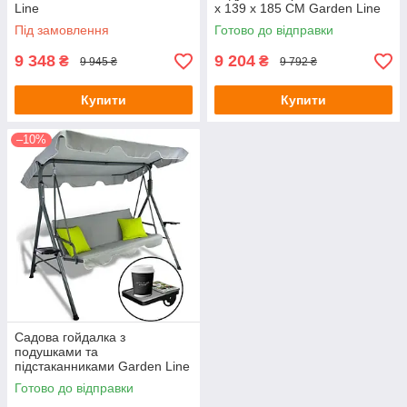
Line
x 139 x 185 CM Garden Line
Під замовлення
Готово до відправки
9 348
9 204
₴
₴
9 945 ₴
9 792 ₴
Купити
Купити
–10%
Садова гойдалка з
подушками та
підстаканниками Garden Line
170x118x153 см
Готово до відправки