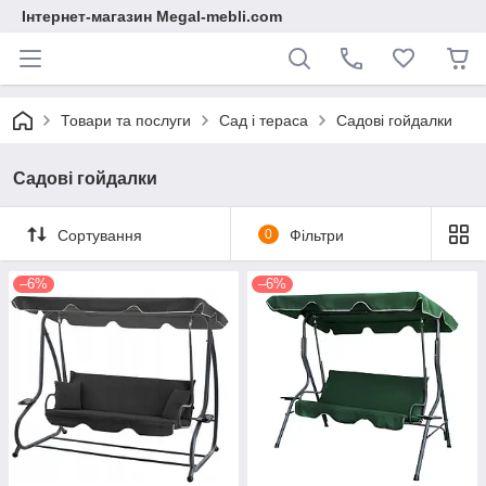
Інтернет-магазин Megal-mebli.com
Товари та послуги
Сад і тераса
Садові гойдалки
Садові гойдалки
Сортування
0
Фільтри
–6%
–6%