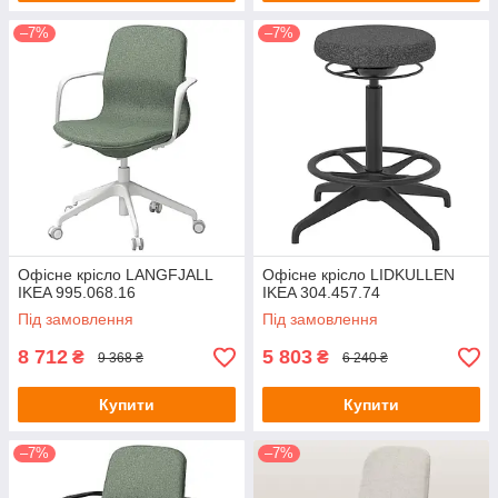
–7%
–7%
Офісне крісло LANGFJALL
Офісне крісло LIDKULLEN
IKEA 995.068.16
IKEA 304.457.74
Під замовлення
Під замовлення
8 712
5 803
₴
₴
9 368 ₴
6 240 ₴
Купити
Купити
–7%
–7%