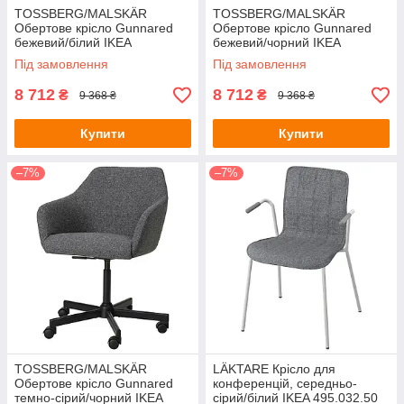
TOSSBERG/MALSKÄR
TOSSBERG/MALSKÄR
Обертове крісло Gunnared
Обертове крісло Gunnared
бежевий/білий IKEA
бежевий/чорний IKEA
795.082.32
095.082.21
Під замовлення
Під замовлення
8 712
8 712
₴
₴
9 368 ₴
9 368 ₴
Купити
Купити
–7%
–7%
TOSSBERG/MALSKÄR
LÄKTARE Крісло для
Обертове крісло Gunnared
конференцій, середньо-
темно-сірий/чорний IKEA
сірий/білий IKEA 495.032.50