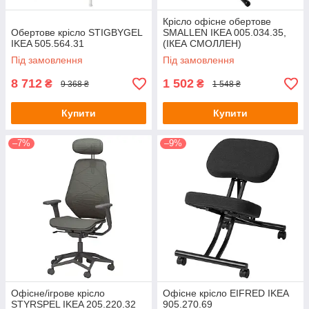
Крісло офісне обертове
Обертове крісло STIGBYGEL
SMALLEN IKEA 005.034.35,
IKEA 505.564.31
(ІКЕА СМОЛЛЕН)
Під замовлення
Під замовлення
8 712
1 502
₴
₴
9 368 ₴
1 548 ₴
Купити
Купити
–7%
–9%
Офісне/ігрове крісло
Офісне крісло EIFRED IKEA
STYRSPEL IKEA 205.220.32
905.270.69