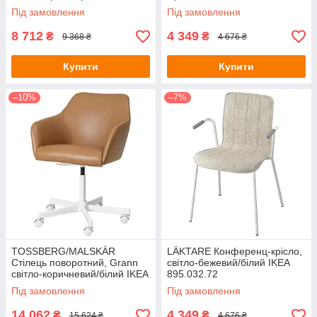
495.082.38
Під замовлення
Під замовлення
8 712
4 349
₴
₴
9 368 ₴
4 676 ₴
Купити
Купити
–10%
–7%
TOSSBERG/MALSKÄR
LÄKTARE Конференц-крісло,
Стілець поворотний, Grann
світло-бежевий/білий IKEA
світло-коричневий/білий IKEA
895.032.72
995.082.07
Під замовлення
Під замовлення
14 062
4 349
₴
₴
15 624 ₴
4 676 ₴