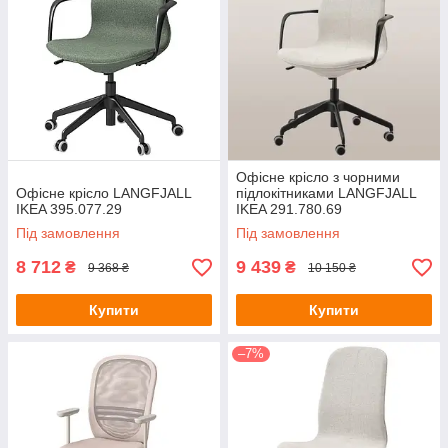
Офісне крісло з чорними
Офісне крісло LANGFJALL
підлокітниками LANGFJALL
IKEA 395.077.29
IKEA 291.780.69
Під замовлення
Під замовлення
8 712
9 439
₴
₴
9 368 ₴
10 150 ₴
Купити
Купити
–7%