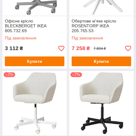
Офісне крісло
Обертове м'яке крісло
BLECKBERGET IKEA
ROSENTORP IKEA
805.732.69
205.765.53
Під замовлення
Під замовлення
3 112
7 258
₴
₴
7 804 ₴
Купити
Купити
–7%
–7%