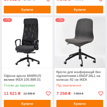
Купити
Купити
–7%
–7%
Крісло для конференцій без
Офісне крісло MARKUS
підлокітників LANGFJALL на
велике IKEA 105.888.01
колесах 92 см IKEA
291.775.74
Готово до відправки
Під замовлення
11 621
7 258
₴
₴
12 496 ₴
7 804 ₴
Купити
Купити