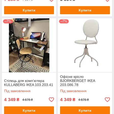
Купити
Купити
–7%
–7%
Офісне крісло
Стілець для комп'ютера
BJORKBERGET IKEA
KULLABERG IKEA 103.203.41
203.086.78
Під замовлення
Під замовлення
4 349
4 349
₴
₴
4 676 ₴
4 676 ₴
Купити
Купити