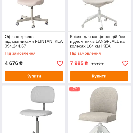
Офісне крісло з
Крісло для конференцій без
підлокітниками FLINTAN IKEA
підлокітників LANGFJALL на
094.244.67
колесах 104 см IKEA
092.524.80
Під замовлення
Під замовлення
4 676
7 985
₴
₴
8 586 ₴
Купити
Купити
–7%