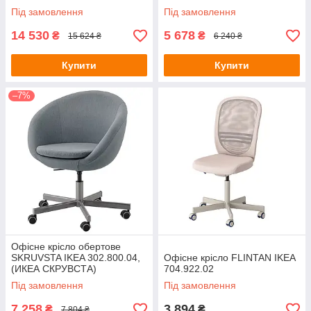
Під замовлення
Під замовлення
14 530
5 678
₴
₴
15 624 ₴
6 240 ₴
Купити
Купити
–7%
Офісне крісло обертове
SKRUVSTA IKEA 302.800.04,
Офісне крісло FLINTAN IKEA
(ИКЕА СКРУВСТА)
704.922.02
Під замовлення
Під замовлення
7 258
3 894
₴
₴
7 804 ₴